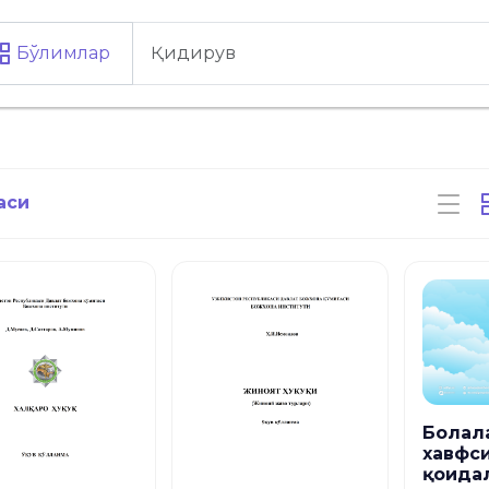
Бўлимлар
аси
Болал
хавфс
қоида