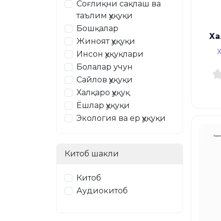
Соғлиқни сақлаш ва
таълим ҳуқуқи
Бошқалар
Ха
Жиноят ҳуқуқи
Х
Инсон ҳуқуқлари
Болалар учун
Сайлов ҳуқуқи
Халқаро ҳуқуқ
Ёшлар ҳуқуқи
Экология ва ер ҳуқуқи
Китоб шакли
Китоб
Аудиокитоб