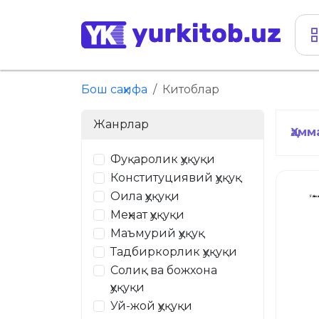
Бош саҳифа
Китоблар
Жанрлар
Ҳамм
Фуқаролик ҳуқуқи
Конституциявий ҳуқуқ
Оила ҳуқуқи
Меҳнат ҳуқуқи
Маъмурий ҳуқуқ
Тадбиркорлик ҳуқуқи
Солиқ ва божхона
ҳуқуқи
Уй-жой ҳуқуқи