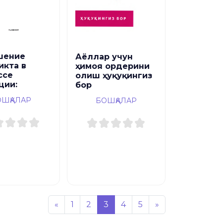
шение
Аёллар учун
икта в
ҳимоя ордерини
ссе
олиш ҳуқуқингиз
ции:
бор
ОШҚАЛАР
БОШҚАЛАР
«
1
2
3
4
5
»