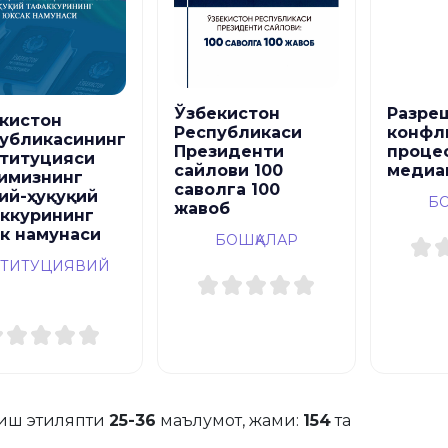
Ўзбекистон
Разре
кистон
Республикаси
конфл
убликасининг
Президенти
проце
титуцияси
сайлови 100
медиа
имизнинг
саволга 100
ий-ҳуқуқий
Б
жавоб
ккурининг
к намунаси
БОШҚАЛАР
ТИТУЦИЯВИЙ
иш этиляпти
25-36
маълумот, жами:
154
та