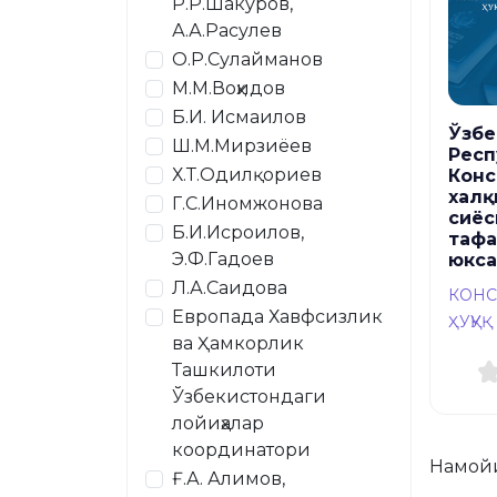
Р.Р.Шакуров,
А.А.Расулев
О.Р.Сулайманов
М.М.Воҳидов
Б.И. Исмаилов
Ўзбе
Ш.М.Мирзиёев
Респ
Х.Т.Одилқориев
Конс
халқ
Г.С.Иномжонова
сиёс
Б.И.Исроилов,
тафа
Э.Ф.Гадоев
юкса
Л.А.Саидова
КОНС
Европада Хавфсизлик
ҲУҚУҚ
ва Ҳамкорлик
Ташкилоти
Ўзбекистондаги
лойиҳалар
координатори
Намой
Ғ.А. Алимов,