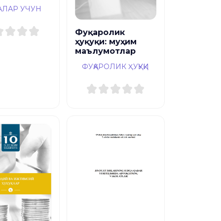
АЛАР УЧУН
Фуқаролик
ҳуқуқи: муҳим
маълумотлар
ФУҚАРОЛИК ҲУҚУҚИ