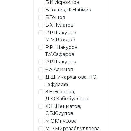
Б.И.Исроилов
Б.Тошев, Ф.Набиев
Б.Тошев
Б.Х.Пўлатов
Р.Р.Шакуров,
М.М.Воҳидов
Р.Р. Шакуров,
Т.У.Сафаров
Р.Р.Шакуров
Ғ.А.Алимов
Д.Ш. Умарханова, Н.Э.
Гафурова.
З.Н.Эсанова,
Д.Ю.Ҳабибуллаев.
Ж.Н.Неъматов,
С.Б.Юсупов
М.С.Юнусова
М.Р.Мирзаабдуллаева