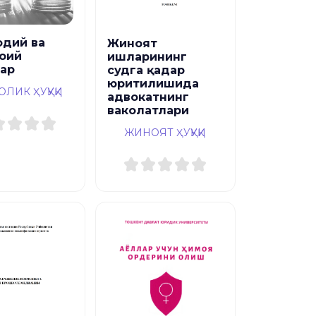
одий ва
Жиноят
оий
ишларининг
лар
судга қадар
юритилишида
ОЛИК ҲУҚУҚИ
адвокатнинг
ваколатлари
ЖИНОЯТ ҲУҚУҚИ