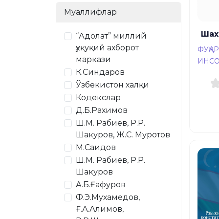
Муаллифлар
Шах
“Адолат” миллий
ҳуқуқий ахборот
ФУҚАР
маркази
ИНСО
К.Синдаров
Ўзбекистон халқи
Кодекслар
Д.Б.Рахимов
Ш.М. Рабиев, Р.Р.
Шакуров, Ж.С. Муротов
М.Саидов
Ш.М. Рабиев, Р.Р.
Шакуров
А.Б.Ғафуров
Ф.Э.Мухамедов,
Ғ.А.Алимов,