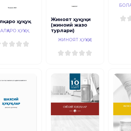
БОЛ
Жиноят ҳуқуқи
лқаро ҳуқуқ
(жиноий жазо
турлари)
АЛҚАРО ҲУҚУҚ
ЖИНОЯТ ҲУҚУҚИ