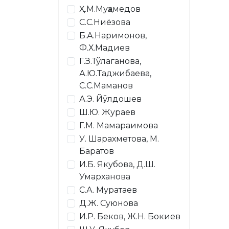
Ҳ.М.Муҳамедов
С.С.Ниёзова
Б.А.Наримонов,
Ф.Х.Мадиев
Г.З.Тўлаганова,
А.Ю.Таджибаева,
С.С.Маманов
А.Э. Йўлдошев
Ш.Ю. Жураев
Г.М. Мамараимова
У. Шарахметова, М.
Баратов
И.Б. Якубова, Д.Ш.
Умарханова
С.А. Муратаев
Д.Ж. Суюнова
И.Р. Беков, Ж.Н. Бокиев