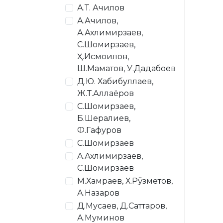
А.Т. Ачилов
А.Ачилов,
А.Ахлимирзаев,
С.Шомирзаев,
Ҳ.Исмоилов,
Ш.Маматов, У.Дадабоев
Д.Ю. Хабибуллаев,
Ж.Т.Аллаёров
С.Шомирзаев,
Б.Шералиев,
Ф.Гафуров
С.Шомирзаев
А.Ахлимирзаев,
С.Шомирзаев
М.Хамраев, Х.Рўзметов,
А.Назаров
Д.Мусаев, Д.Саттаров,
А.Муминов