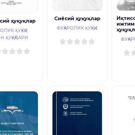
Иқтис
Сиёсий ҳуқуқлар
сий ҳуқуқлар
ижтим
ФУҚАРОЛИК ҲУҚУҚИ
ҳуқуқ
ОЛИК ҲУҚУҚИ
Н ҲУҚУҚЛАРИ
ФУҚАР