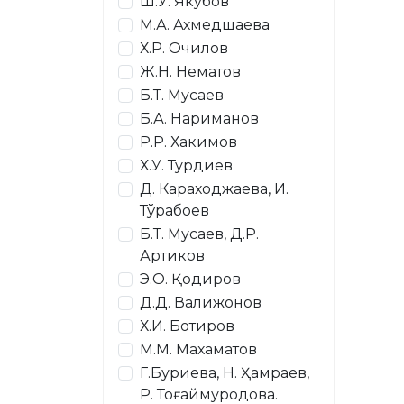
Ш.У. Якубов
М.А. Ахмедшаева
Х.Р. Очилов
Ж.Н. Нематов
Б.Т. Мусаев
Б.А. Нариманов
Р.Р. Хакимов
Х.У. Турдиев
Д. Караходжаева, И.
Тўрабоев
Б.Т. Мусаев, Д.Р.
Артиков
Э.О. Қодиров
Д.Д. Валижонов
Х.И. Ботиров
М.М. Махаматов
Г.Буриева, Н. Ҳамраев,
Р. Тоғаймуродова.