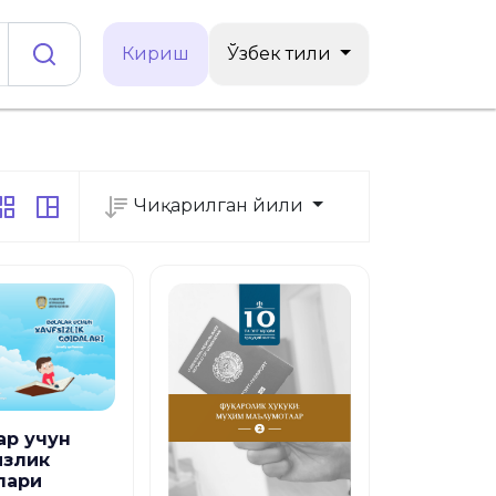
Кириш
Ўзбек тили
Чиқарилган йили
ар учун
излик
лари