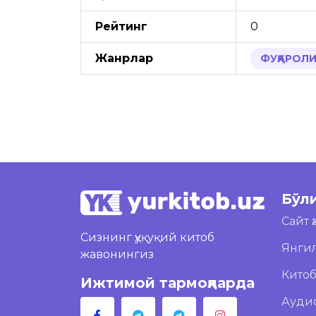
Рейтинг
0
Жанрлар
ФУҚАРОЛИК
Бўл
Сайт 
Сизнинг ҳуқуқий китоб
Янги
жавонингиз
Кито
Ижтимой тармоқларда
Ауди