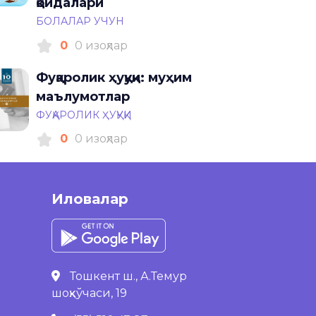
қоидалари
БОЛАЛАР УЧУН
0
0 изоҳлар
Фуқаролик ҳуқуқи: муҳим
маълумотлар
ФУҚАРОЛИК ҲУҚУҚИ
0
0 изоҳлар
Иловалар
Тошкент ш., А.Темур
шоҳкўчаси, 19