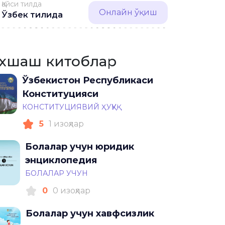
Қайси тилда
Онлайн ўқиш
Ўзбек тилида
хшаш китоблар
Ўзбекистон Республикаси
Конституцияси
КОНСТИТУЦИЯВИЙ ҲУҚУҚ
5
1 изоҳлар
Болалар учун юридик
энциклопедия
БОЛАЛАР УЧУН
0
0 изоҳлар
Болалар учун хавфсизлик