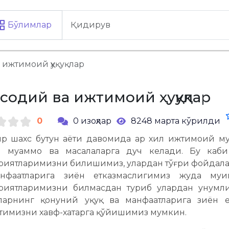
Бўлимлар
 ижтимоий ҳуқуқлар
исодий ва ижтимоий ҳуқуқлар
0
0 изоҳлар
8248 марта кўрилди
р шахс бутун ҳаёти давомида ҳар хил ижтимоий м
ий муаммо ва масалаларга дуч келади. Бу каби 
риятларимизни билишимиз, улардан тўғри фойдала
нфаатларига зиён етказмаслигимиз жуда муҳим
риятларимизни билмасдан туриб улардан унумли
ларнинг қонуний ҳуқуқ ва манфаатларига зиён 
тимизни хавф-хатарга қўйишимиз мумкин.