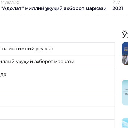
Муаллиф
Йил
“Адолат” миллий ҳуқуқий ахборот маркази
2021
Ў
 ва ижтимоий ҳуқуқлар
иллий ҳуқуқий ахборот маркази
ида