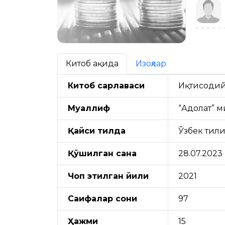
Китоб ҳақида
Изоҳлар
Китоб сарлавҳаси
Иқтисодий
Муаллиф
“Адолат” м
Қайси тилда
Ўзбек тил
Қўшилган сана
28.07.2023
Чоп этилган йили
2021
Саҳифалар сони
97
Ҳажми
15