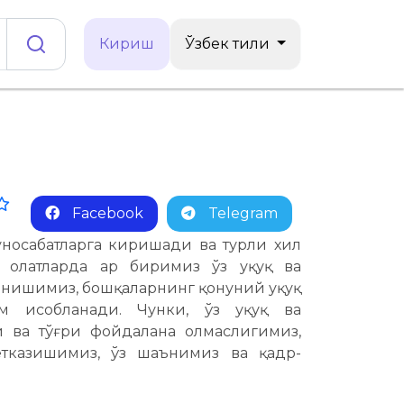
Кириш
Ўзбек тили
Facebook
Telegram
уносабатларга киришади ва турли хил
ҳолатларда ҳар биримиз ўз ҳуқуқ ва
нишимиз, бошқаларнинг қонуний ҳуқуқ
 ҳисобланади. Чунки, ўз ҳуқуқ ва
 ва тўғри фойдалана олмаслигимиз,
етказишимиз, ўз шаънимиз ва қадр-