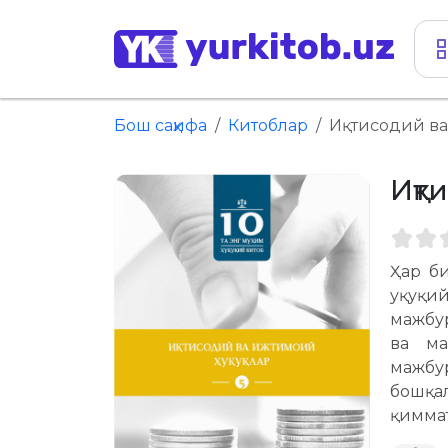
Бош саҳифа
Китоблар
Иқтисодий ва
Иқт
Ҳар би
ҳуқуқ
мажбу
ва ма
мажбу
бошқа
қимма