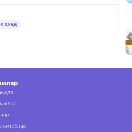
 ҲУҚУҚИ
имлар
ҳақида
ликлар
блар
о китоблар