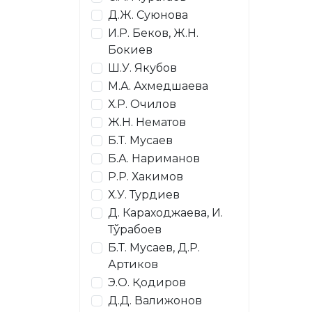
Д.Ж. Суюнова
И.Р. Беков, Ж.Н.
Бокиев
Ш.У. Якубов
М.А. Ахмедшаева
Х.Р. Очилов
Ж.Н. Нематов
Б.Т. Мусаев
Б.А. Нариманов
Р.Р. Хакимов
Х.У. Турдиев
Д. Караходжаева, И.
Тўрабоев
Б.Т. Мусаев, Д.Р.
Артиков
Э.О. Қодиров
Д.Д. Валижонов