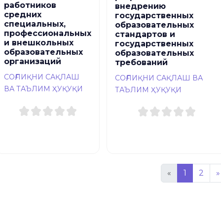
работников
внедрению
средних
государственных
специальных,
образовательных
профессиональных
стандартов и
и внешкольных
государственных
образовательных
образовательных
организаций
требований
СОҒЛИҚНИ САҚЛАШ
СОҒЛИҚНИ САҚЛАШ ВА
ВА ТАЪЛИМ ҲУҚУҚИ
ТАЪЛИМ ҲУҚУҚИ
«
1
2
»