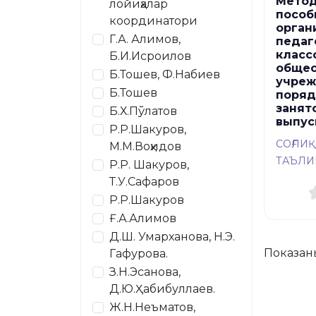
Метод
лойиҳалар
пособ
координатори
орган
Г.А. Алимов,
педаг
класс
Б.И.Исроилов
общео
Б.Тошев, Ф.Набиев
учреж
Б.Тошев
поряд
занят
Б.Х.Пўлатов
выпус
Р.Р.Шакуров,
СОҒЛИ
М.М.Воҳидов
ТАЪЛИ
Р.Р. Шакуров,
Т.У.Сафаров
Р.Р.Шакуров
Ғ.А.Алимов
Д.Ш. Умарханова, Н.Э.
Показан
Гафурова.
З.Н.Эсанова,
Д.Ю.Ҳабибуллаев.
Ж.Н.Неъматов,