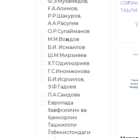
Ф.Э.Мухамедов,
СОҒЛИ
Ғ.А.Алимов,
ТАЪЛИ
Р.Р.Шакуров,
А.А.Расулев
О.Р.Сулайманов
М.М.Воҳидов
Б.И. Исмаилов
Ш.М.Мирзиёев
Х.Т.Одилқориев
Г.С.Иномжонова
Б.И.Исроилов,
Э.Ф.Гадоев
Л.А.Саидова
Европада
Хавфсизлик ва
Ҳамкорлик
Ташкилоти
Ўзбекистондаги