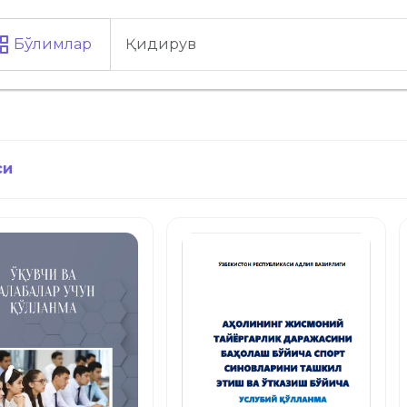
Бўлимлар
си