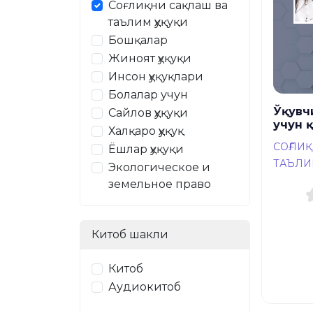
Соғлиқни сақлаш ва
таълим ҳуқуқи
Бошқалар
Жиноят ҳуқуқи
Инсон ҳуқуқлари
Болалар учун
Ўқувч
Сайлов ҳуқуқи
учун 
Халқаро ҳуқуқ
СОҒЛИ
Ёшлар ҳуқуқи
ТАЪЛИ
Экологическое и
земельное право
Китоб шакли
Китоб
Аудиокитоб