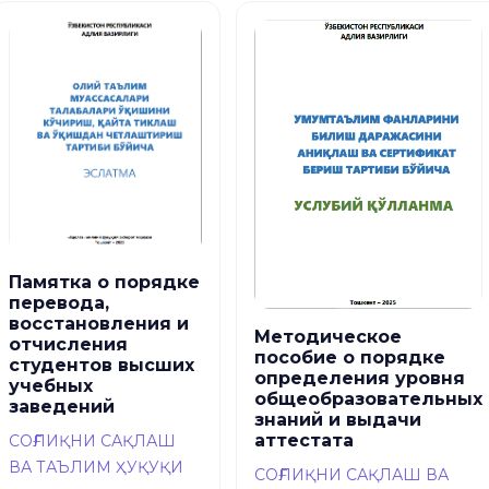
Памятка о порядке
перевода,
восстановления и
Методическое
отчисления
пособие о порядке
студентов высших
определения уровня
учебных
общеобразовательных
заведений
знаний и выдачи
аттестата
СОҒЛИҚНИ САҚЛАШ
ВА ТАЪЛИМ ҲУҚУҚИ
СОҒЛИҚНИ САҚЛАШ ВА