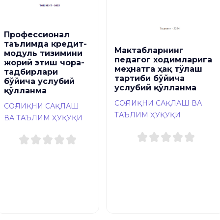
Профессионал
таълимда кредит-
Мактабларнинг
модуль тизимини
педагог ходимларига
жорий этиш чора-
меҳнатга ҳақ тўлаш
тадбирлари
тартиби бўйича
бўйича услубий
услубий қўлланма
қўлланма
СОҒЛИҚНИ САҚЛАШ ВА
СОҒЛИҚНИ САҚЛАШ
ТАЪЛИМ ҲУҚУҚИ
ВА ТАЪЛИМ ҲУҚУҚИ