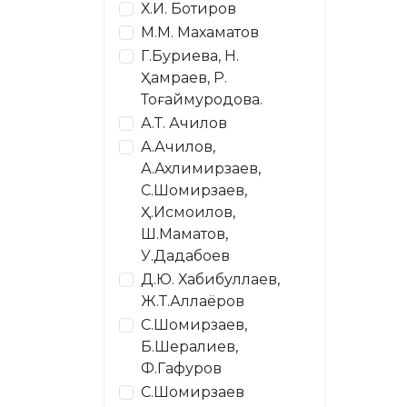
Х.И. Ботиров
М.М. Махаматов
Г.Буриева, Н.
Ҳамраев, Р.
Тоғаймуродова.
А.Т. Ачилов
А.Ачилов,
А.Ахлимирзаев,
С.Шомирзаев,
Ҳ.Исмоилов,
Ш.Маматов,
У.Дадабоев
Д.Ю. Хабибуллаев,
Ж.Т.Аллаёров
С.Шомирзаев,
Б.Шералиев,
Ф.Гафуров
С.Шомирзаев