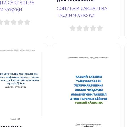
ҚНИ САҚЛАШ ВА
СОҒЛИҚНИ САҚЛАШ ВА
М ҲУҚУҚИ
ТАЪЛИМ ҲУҚУҚИ