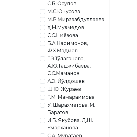
С.Б.Юсупов
М.С.Юнусова
М.Р.Мирзаабдуллаева
Ҳ.М.Муҳамедов
С.С.Ниёзова
Б.А.Наримонов,
Ф.Х.Мадиев
Г.З.Тўлаганова,
А.Ю.Таджибаева,
С.С.Маманов
А.Э. Йўлдошев
Ш.Ю. Жураев
Г.М. Мамараимова
У. Шарахметова, М.
Баратов
И.Б. Якубова, Д.Ш.
Умарханова
С.А. Муратаев