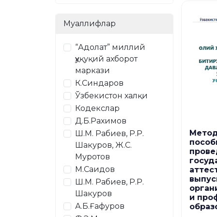
Муаллифлар
“Адолат” миллий
ҳуқуқий ахборот
маркази
К.Синдаров
Ўзбекистон халқи
Кодекслар
Д.Б.Рахимов
Метод
Ш.М. Рабиев, Р.Р.
пособ
Шакуров, Ж.С.
прове
Муротов
госуд
М.Саидов
аттес
выпус
Ш.М. Рабиев, Р.Р.
орган
Шакуров
и про
А.Б.Ғафуров
образ