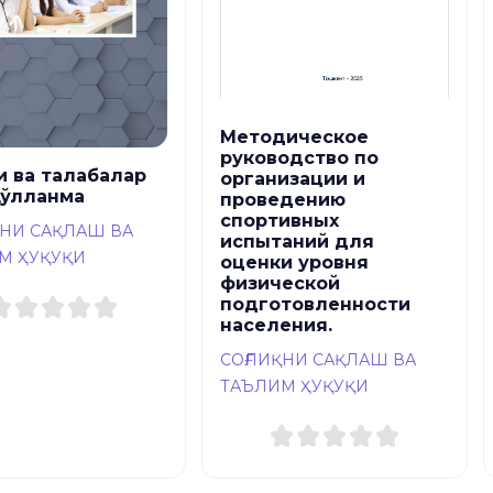
Методическое
руководство по
и ва талабалар
организации и
қўлланма
проведению
спортивных
ҚНИ САҚЛАШ ВА
испытаний для
М ҲУҚУҚИ
оценки уровня
физической
подготовленности
населения.
СОҒЛИҚНИ САҚЛАШ ВА
ТАЪЛИМ ҲУҚУҚИ