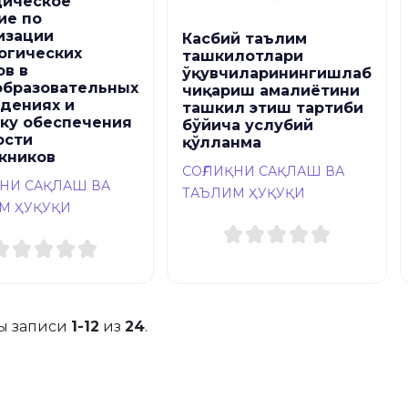
ическое
ие по
изации
Касбий таълим
огических
ташкилотлари
ов в
ўқувчиларинингишлаб
бразовательных
чиқариш амалиётини
дениях и
ташкил этиш тартиби
ку обеспечения
бўйича услубий
ости
қўлланма
кников
СОҒЛИҚНИ САҚЛАШ ВА
ҚНИ САҚЛАШ ВА
ТАЪЛИМ ҲУҚУҚИ
М ҲУҚУҚИ
ы записи
1-12
из
24
.