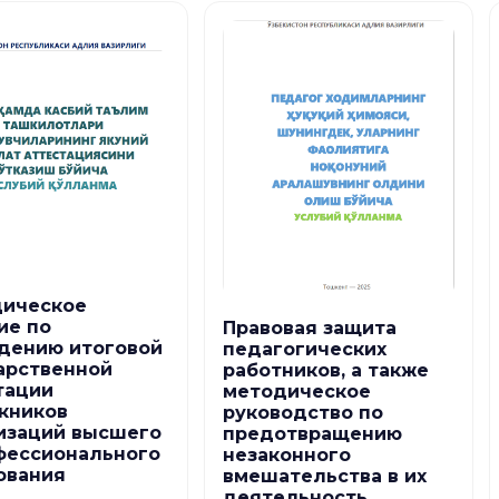
ическое
ие по
Правовая защита
дению итоговой
педагогических
арственной
работников, а также
тации
методическое
кников
руководство по
изаций высшего
предотвращению
фессионального
незаконного
ования
вмешательства в их
деятельность