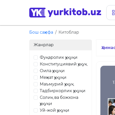
Бош саҳифа
Китоблар
Жанрлар
Ҳамма
Фуқаролик ҳуқуқи
Конституциявий ҳуқуқ
Оила ҳуқуқи
Меҳнат ҳуқуқи
Маъмурий ҳуқуқ
Тадбиркорлик ҳуқуқи
Солиқ ва божхона
ҳуқуқи
Уй-жой ҳуқуқи