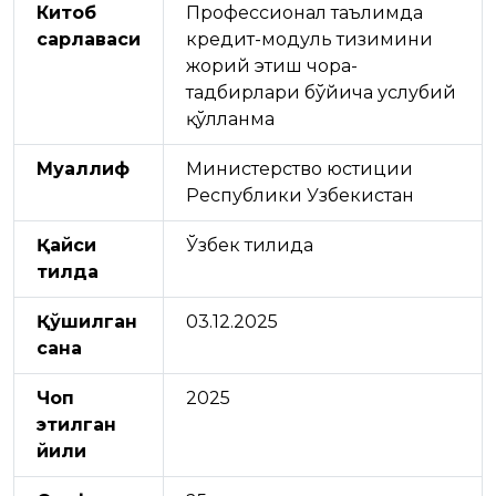
Китоб
Профессионал таълимда
сарлавҳаси
кредит-модуль тизимини
жорий этиш чора-
тадбирлари бўйича услубий
қўлланма
Муаллиф
Министерство юстиции
Республики Узбекистан
Қайси
Ўзбек тилида
тилда
Қўшилган
03.12.2025
сана
Чоп
2025
этилган
йили