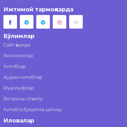
Ижтимой тармоқларда
Бўлимлар
Сайт ҳақида
Янгиликлар
Китоблар
Аудио китоблар
Муаллифлар
Вопросы-ответы
Китобга буюртма қилиш
Иловалар