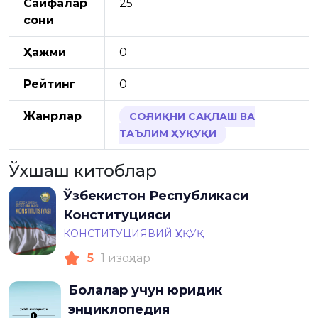
Саҳифалар
25
сони
Ҳажми
0
Рейтинг
0
Жанрлар
СОҒЛИҚНИ САҚЛАШ ВА
ТАЪЛИМ ҲУҚУҚИ
Ўхшаш китоблар
Ўзбекистон Республикаси
Конституцияси
КОНСТИТУЦИЯВИЙ ҲУҚУҚ
5
1 изоҳлар
Болалар учун юридик
энциклопедия