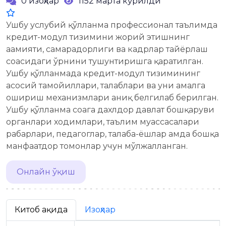
0 изоҳлар
1152 марта кўрилди
Ушбу услубий қўлланма профессионал таълимда
кредит-модул тизимини жорий этишнинг
аҳамияти, самарадорлиги ва кадрлар тайёрлаш
соҳасидаги ўрнини тушунтиришга қаратилган.
Ушбу қўлланмада кредит-модул тизимининг
асосий тамойиллари, талаблари ва уни амалга
ошириш механизмлари аниқ белгилаб берилган.
Ушбу қўлланма соҳага дахлдор давлат бошқаруви
органлари ходимлари, таълим муассасалари
раҳбарлари, педагоглар, талаба-ёшлар ҳамда бошқа
манфаатдор томонлар учун мўлжалланган.
Онлайн ўқиш
Китоб ҳақида
Изоҳлар