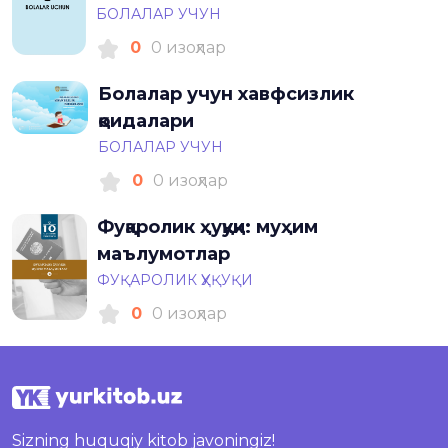
БОЛАЛАР УЧУН
0
0 изоҳлар
Болалар учун хавфсизлик
қоидалари
БОЛАЛАР УЧУН
0
0 изоҳлар
Фуқаролик ҳуқуқи: муҳим
маълумотлар
ФУҚАРОЛИК ҲУҚУҚИ
0
0 изоҳлар
Sizning huquqiy kitob javoningiz!