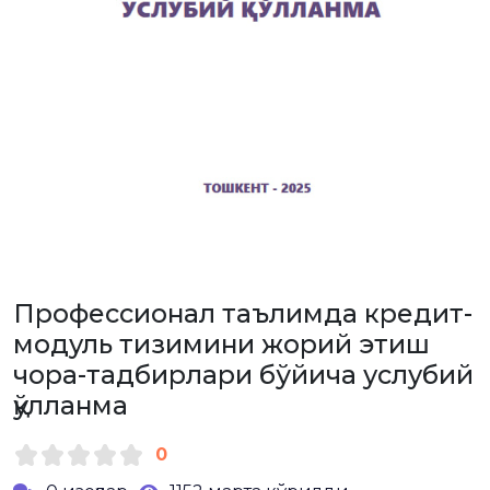
Профессионал таълимда кредит-
модуль тизимини жорий этиш
чора-тадбирлари бўйича услубий
қўлланма
0