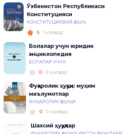
Ўзбекистон Республикаси
Конституцияси
КОНСТИТУЦИЯВИЙ ҲУҚУҚ
5
1 изоҳлар
Болалар учун юридик
энциклопедия
БОЛАЛАР УЧУН
0
0 изоҳлар
Фуқаролик ҳуқуқи: муҳим
маълумотлар
ФУҚАРОЛИК ҲУҚУҚИ
0
0 изоҳлар
Шахсий ҳуқуқлар
ФУҚАРОЛИК ҲУҚУҚИ
ИНСОН ҲУҚУҚЛАРИ