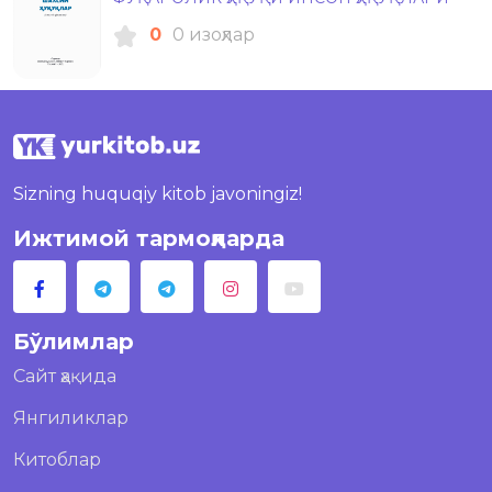
0
0 изоҳлар
Sizning huquqiy kitob javoningiz!
Ижтимой тармоқларда
Бўлимлар
Сайт ҳақида
Янгиликлар
Китоблар