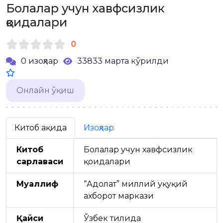
Болалар учун хавфсизлик
қоидалари
0
0 изоҳлар
33833 марта кўрилди
Онлайн ўқиш
Китоб ҳақида
Изоҳлар
Китоб
Болалар учун хавфсизлик
сарлавҳаси
қоидалари
Муаллиф
“Адолат” миллий ҳуқуқий
ахборот маркази
Қайси
Ўзбек тилида