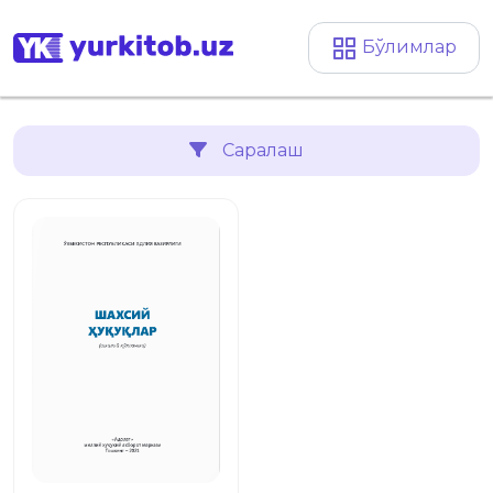
Бўлимлар
Саралаш