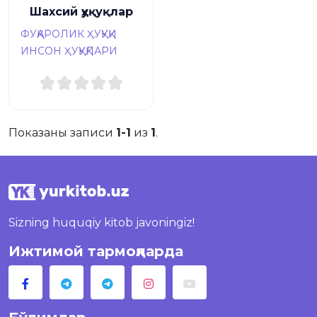
Шахсий ҳуқуқлар
ФУҚАРОЛИК ҲУҚУҚИ
ИНСОН ҲУҚУҚЛАРИ
Показаны записи
1-1
из
1
.
Sizning huquqiy kitob javoningiz!
Ижтимой тармоқларда