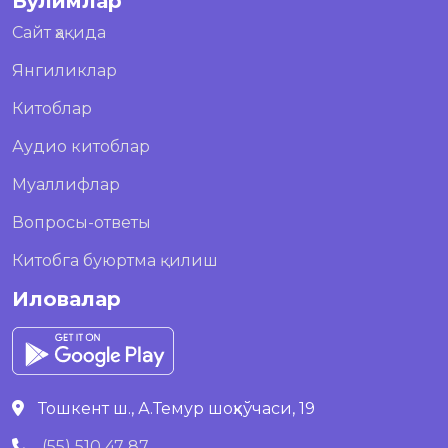
Бўлимлар
Сайт ҳақида
Янгиликлар
Китоблар
Аудио китоблар
Муаллифлар
Вопросы-ответы
Китобга буюртма қилиш
Иловалар
Тошкент ш., А.Темур шоҳкўчаси, 19
(55) 510 47 87