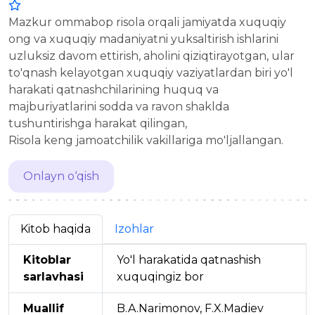
Mazkur ommabop risola orqali jamiyatda xuquqiy
ong va xuquqiy madaniyatni yuksaltirish ishlarini
uzluksiz davom ettirish, aholini qiziqtirayotgan, ular
to'qnash kelayotgan xuquqiy vaziyatlardan biri yo'l
harakati qatnashchilarining huquq va
majburiyatlarini sodda va ravon shaklda
tushuntirishga harakat qilingan,
Risola keng jamoatchilik vakillariga mo'ljallangan.
Onlayn o‘qish
Kitob haqida
Izohlar
Kitoblar
Yo'l harakatida qatnashish
sarlavhasi
xuquqingiz bor
Muallif
B.A.Narimonov, F.X.Madiev