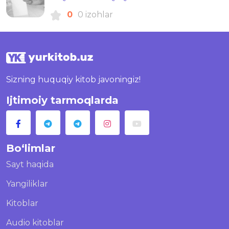
0
0 izohlar
Sizning huquqiy kitob javoningiz!
Ijtimoiy tarmoqlarda
Bo‘limlar
Sayt haqida
Yangiliklar
Kitoblar
Audio kitoblar