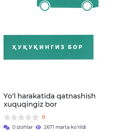
Yo'l harakatida qatnashish
xuquqingiz bor
0
0 izohlar
2671 marta ko‘rildi