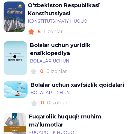
O‘zbekiston Respublikasi
Konstitutsiyasi
KONSTITUTSIYAVIY HUQUQ
5
1 izohlar
Bolalar uchun yuridik
ensiklopediya
BOLALAR UCHUN
0
0 izohlar
Bolalar uchun xavfsizlik qoidalari
BOLALAR UCHUN
0
0 izohlar
Fuqarolik huquqi: muhim
ma’lumotlar
FUQAROLIK HUQUQI