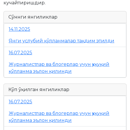
кучайтиришдир.
Сўннги янгиликлар
14.11.2025
Янги услубий қўлланмалар тақдим этилди
16.07.2025
Журналистлар ва блогерлар учун ҳуқуқий
қўлланма эълон қилинди
Кўп ўқилган янгиликлар
16.07.2025
Журналистлар ва блогерлар учун ҳуқуқий
қўлланма эълон қилинди