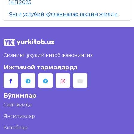
14.11.2025
Янги услубий қўлланмалар тақдим этилди
Сизнинг ҳуқуқий китоб жавонингиз
Ижтимой тармоқларда
Бўлимлар
Сайт ҳақида
Янгиликлар
Китоблар