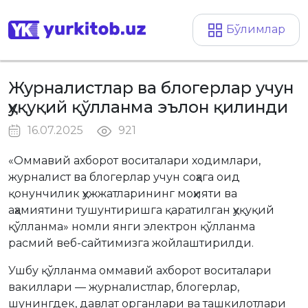
Бўлимлар
Журналистлар ва блогерлар учун
ҳуқуқий қўлланма эълон қилинди
16.07.2025
921
«Оммавий ахборот воситалари ходимлари,
журналист ва блогерлар учун соҳага оид
қонунчилик ҳужжатларининг моҳияти ва
аҳамиятини тушунтиришга қаратилган ҳуқуқий
қўлланма» номли янги электрон қўлланма
расмий веб-сайтимизга жойлаштирилди.
Ушбу қўлланма оммавий ахборот воситалари
вакиллари — журналистлар, блогерлар,
шунингдек, давлат органлари ва ташкилотлари