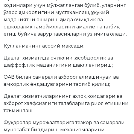
ходимлари учун мўлжалланган бўлиб, уларнинг
ўзаро ҳамкорлигини мустаҳкамлаш, ҳуқуқий
маданиятни ошириш ҳамда очиқлик ва
ошкоралик тамойилларини амалиётга татбиқ
етиш бўйича зарур тавсияларни ўз ичига олади.
Қўлланманинг асосий мақсади:
Давлат хизматида очиқлик, ҳисобдорлик ва
шаффофлик маданиятини шакллантириш;
ОAВ билан самарали ахборот алмашинуви ва
ҳамкорлик ёндашувларини тарғиб қилиш;
Давлат хизматчиларининг ахлоқ қоидалари ва
ахборот хавфсизлиги талабларига риоя етишини
таъминлаш;
Фуқаролар мурожаатларига тезкор ва самарали
муносабат билдириш механизмларини