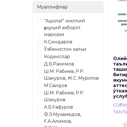
Муаллифлар
“Адолат” миллий
ҳуқуқий ахборот
маркази
К.Синдаров
Ўзбекистон халқи
Кодекслар
Олий
таъл
Д.Б.Рахимов
ташк
Ш.М. Рабиев, Р.Р.
бити
Шакуров, Ж.С. Муротов
якун
атте
М.Саидов
ўтка
Ш.М. Рабиев, Р.Р.
услу
Шакуров
СОҒЛ
А.Б.Ғафуров
ТАЪЛ
Ф.Э.Мухамедов,
Ғ.А.Алимов,