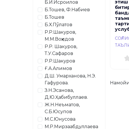
этиш
Б.И.Исроилов
бити
Б.Тошев, Ф.Набиев
банд
Б.Тошев
таъм
тарт
Б.Х.Пўлатов
услу
Р.Р.Шакуров,
СОҒЛ
М.М.Воҳидов
ТАЪЛ
Р.Р. Шакуров,
Т.У.Сафаров
Р.Р.Шакуров
Ғ.А.Алимов
Д.Ш. Умарханова, Н.Э.
Намойи
Гафурова.
З.Н.Эсанова,
Д.Ю.Ҳабибуллаев.
Ж.Н.Неъматов,
С.Б.Юсупов
М.С.Юнусова
М.Р.Мирзаабдуллаева