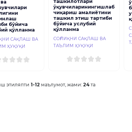
ташкилотлари
 ва
ў
ўқувчиларинингишлаб
рувчилари
б
чиқариш амалиётини
лигини
у
ташкил этиш тартиби
инлаш
қ
бўйича услубий
иби бўйича
С
қўлланма
бий қўлланма
С
СОҒЛИҚНИ САҚЛАШ ВА
ИҚНИ САҚЛАШ ВА
Т
ТАЪЛИМ ҲУҚУҚИ
ИМ ҲУҚУҚИ
ш этиляпти
1-12
маълумот, жами:
24
та