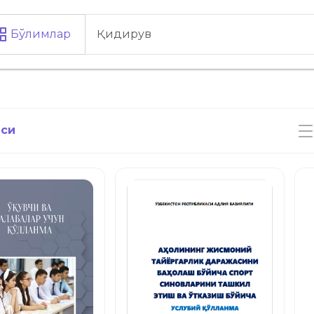
Бўлимлар
аси