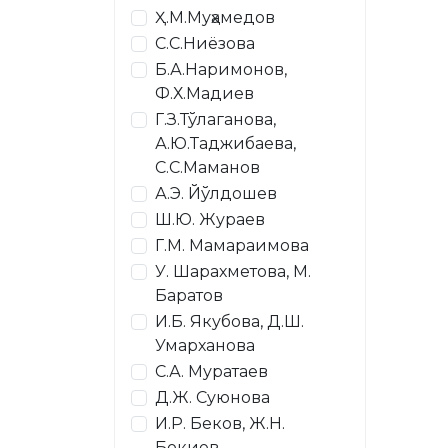
Ҳ.М.Муҳамедов
С.С.Ниёзова
Б.А.Наримонов,
Ф.Х.Мадиев
Г.З.Тўлаганова,
А.Ю.Таджибаева,
С.С.Маманов
А.Э. Йўлдошев
Ш.Ю. Жураев
Г.М. Мамараимова
У. Шарахметова, М.
Баратов
И.Б. Якубова, Д.Ш.
Умарханова
С.А. Муратаев
Д.Ж. Суюнова
И.Р. Беков, Ж.Н.
Бокиев