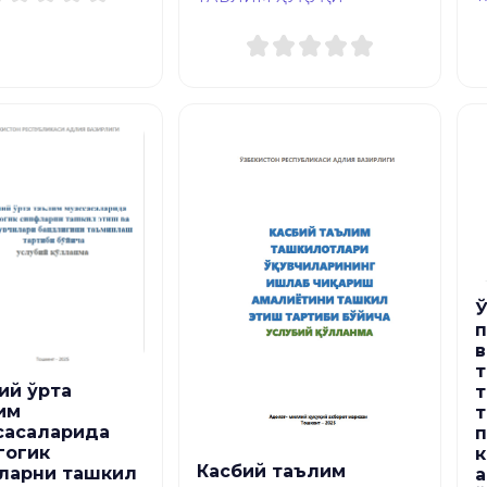
Ў
в
ий ўрта
им
сасаларида
п
гогик
к
Касбий таълим
ларни ташкил
а