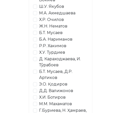
Ш.У. Якубов
М.А. Ахмедшаева
Х.Р. Очилов
Ж.Н. Нематов
Б.Т. Мусаев
Б.А. Нариманов
Р.Р. Хакимов
Х.У. Турдиев
Д. Караходжаева, И.
Тўрабоев
Б.Т. Мусаев, Д.Р.
Артиков
Э.О. Қодиров
Д.Д. Валижонов
Х.И. Ботиров
М.М. Махаматов
Г.Буриева, Н. Ҳамраев,