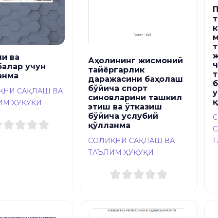
к
т
ж
чи ва
Аҳолининг жисмоний
ч
балар учун
тайёргарлик
т
анма
даражасини баҳолаш
б
бўйича спорт
ИҚНИ САҚЛАШ ВА
у
синовларини ташкил
қ
ИМ ҲУҚУҚИ
этиш ва ўтказиш
бўйича услубий
С
қўлланма
С
Т
СОҒЛИҚНИ САҚЛАШ ВА
ТАЪЛИМ ҲУҚУҚИ