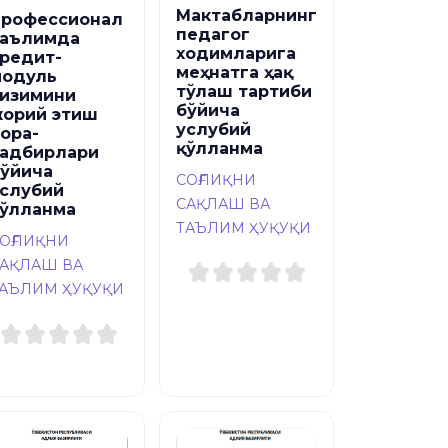
Мактабларнинг
Профессионал
педагог
таълимда
ходимларига
редит-
меҳнатга ҳақ
модуль
тўлаш тартиби
изимини
бўйича
орий этиш
услубий
ора-
қўлланма
адбирлари
ўйича
СОҒЛИҚНИ
слубий
САҚЛАШ ВА
ўлланма
ТАЪЛИМ ҲУҚУҚИ
ОҒЛИҚНИ
АҚЛАШ ВА
АЪЛИМ ҲУҚУҚИ