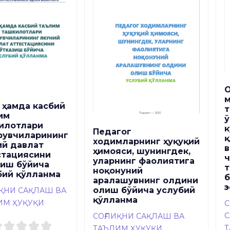
О
м
 ҳамда касбий
т
им
илотлари
к
Педагог
рувчиларининг
қ
ходимларнинг ҳуқуқий
ий давлат
в
ҳимояси, шунингдек,
стациясини
уларнинг фаолиятига
зиш бўйича
т
ноқонуний
бий қўлланма
б
аралашувнинг олдини
э
олиш бўйича услубий
ИҚНИ САҚЛАШ ВА
қўлланма
ИМ ҲУҚУҚИ
С
С
СОҒЛИҚНИ САҚЛАШ ВА
Т
ТАЪЛИМ ҲУҚУҚИ