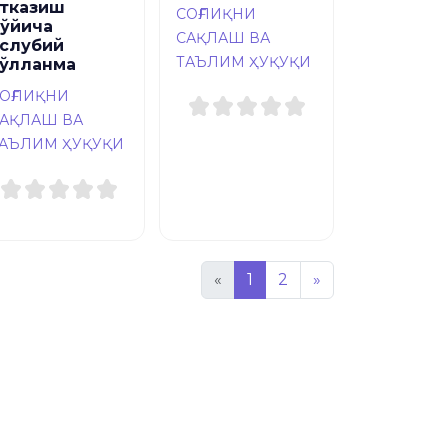
тказиш
СОҒЛИҚНИ
ўйича
САҚЛАШ ВА
слубий
ТАЪЛИМ ҲУҚУҚИ
ўлланма
ОҒЛИҚНИ
АҚЛАШ ВА
АЪЛИМ ҲУҚУҚИ
«
1
2
»