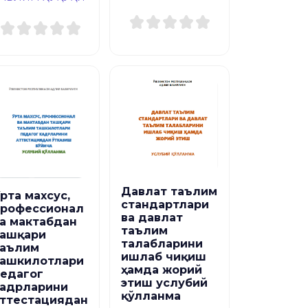
Давлат таълим
рта махсус,
стандартлари
профессионал
ва давлат
а мактабдан
таълим
ташқари
талабларини
таълим
ишлаб чиқиш
ташкилотлари
ҳамда жорий
едагог
этиш услубий
адрларини
қўлланма
ттестациядан