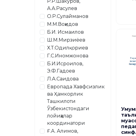
Р.Р.Шакуров,
А.А.Расулев
О.Р.Сулайманов
М.М.Воҳидов
Б.И. Исмаилов
Ш.М.Мирзиёев
Х.Т.Одилқориев
Г.С.Иномжонова
Б.И.Исроилов,
Э.Ф.Гадоев
Л.А.Саидова
Европада Хавфсизлик
ва Ҳамкорлик
Ташкилоти
Ўзбекистондаги
Умум
таъл
лойиҳалар
муас
координатори
педа
Ғ.А. Алимов,
синф