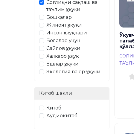
Соғлиқни сақлаш ва
таълим ҳуқуқи
Бошқалар
Жиноят ҳуқуқи
Инсон ҳуқуқлари
Ўқув
Болалар учун
тала
қўлл
Сайлов ҳуқуқи
Халқаро ҳуқуқ
СОҒЛ
ТАЪЛ
Ёшлар ҳуқуқи
Экология ва ер ҳуқуқи
Китоб шакли
Китоб
Аудиокитоб