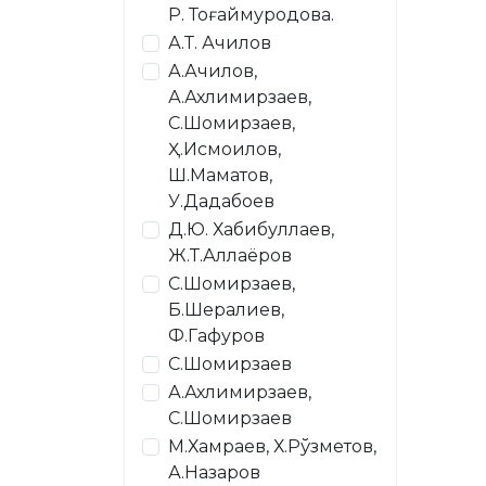
Р. Тоғаймуродова.
А.Т. Ачилов
А.Ачилов,
А.Ахлимирзаев,
С.Шомирзаев,
Ҳ.Исмоилов,
Ш.Маматов,
У.Дадабоев
Д.Ю. Хабибуллаев,
Ж.Т.Аллаёров
С.Шомирзаев,
Б.Шералиев,
Ф.Гафуров
С.Шомирзаев
А.Ахлимирзаев,
С.Шомирзаев
М.Хамраев, Х.Рўзметов,
А.Назаров