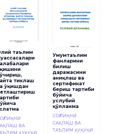
лий таълим
Умумтаълим
уассасалари
фанларини
алабалари
билиш
ўқишини
даражасини
ўчириш,
аниқлаш ва
айта тиклаш
сертификат
а ўқишдан
бериш тартиби
четлаштириш
бўйича
артиби
услубий
ўйича
қўлланма
слатма
СОҒЛИҚНИ
ОҒЛИҚНИ
САҚЛАШ ВА
АҚЛАШ ВА
ТАЪЛИМ ҲУҚУҚИ
АЪЛИМ ҲУҚУҚИ