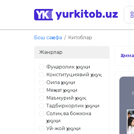
Бош саҳифа
Китоблар
Жанрлар
Ҳамм
Фуқаролик ҳуқуқи
Конституциявий ҳуқуқ
Оила ҳуқуқи
Меҳнат ҳуқуқи
Маъмурий ҳуқуқ
Тадбиркорлик ҳуқуқи
Солиқ ва божхона
ҳуқуқи
Уй-жой ҳуқуқи