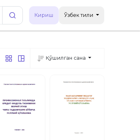
Кириш
Ўзбек тили
Қўшилган сана