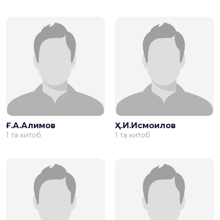
Ғ.А.Алимов
Ҳ.И.Исмоилов
1 та китоб
1 та китоб