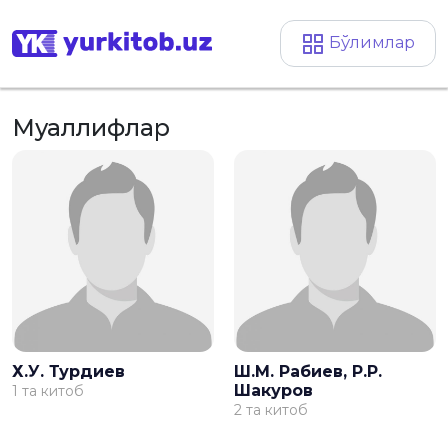
Бўлимлар
Муаллифлар
Х.У. Турдиев
Ш.М. Рабиев, Р.Р.
Шакуров
1 та китоб
2 та китоб