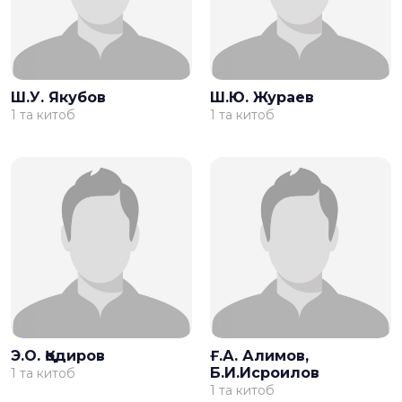
Ш.У. Якубов
Ш.Ю. Жураев
1 та китоб
1 та китоб
Э.О. Қодиров
Ғ.А. Алимов,
Б.И.Исроилов
1 та китоб
1 та китоб