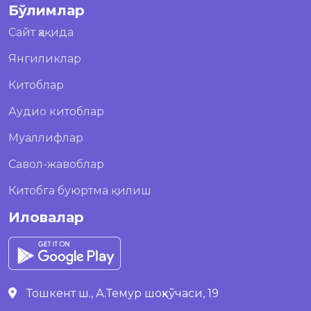
Бўлимлар
Сайт ҳақида
Янгиликлар
Китоблар
Аудио китоблар
Муаллифлар
Савол-жавоблар
Китобга буюртма қилиш
Иловалар
Тошкент ш., А.Темур шоҳкўчаси, 19