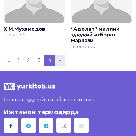
Ҳ.М.Муҳамедов
“Адолат” миллий
ҳуқуқий ахборот
1 та китоб
маркази
16 та китоб
«
1
2
3
4
»
Сизнинг ҳуқуқий китоб жавонингиз
Ижтимой тармоқларда