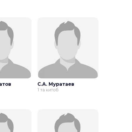
атов
С.А. Муратаев
1 та китоб