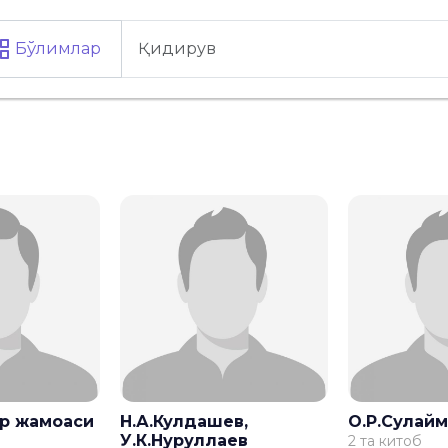
Бўлимлар
р жамоаси
Н.А.Кулдашев,
О.Р.Сулай
У.К.Нуруллаев
2 та китоб