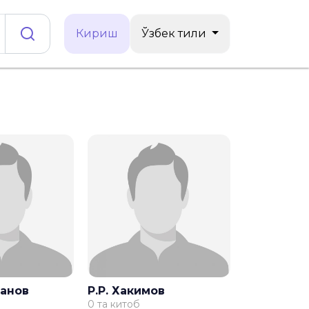
Кириш
Ўзбек тили
манов
Р.Р. Хакимов
0 та китоб