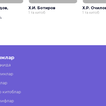
дов,
Х.И. Ботиров
Х.Р. Очило
1 та китоб
1 та китоб
,
в
имлар
ҳақида
ликлар
блар
о китоблар
лифлар