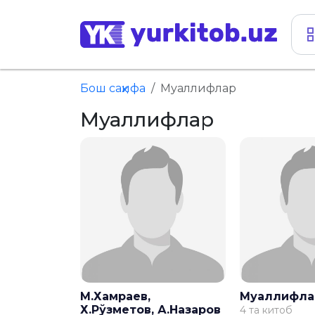
Бош саҳифа
Муаллифлар
Муаллифлар
М.Хамраев,
Муаллифла
Х.Рўзметов, А.Назаров
4 та китоб