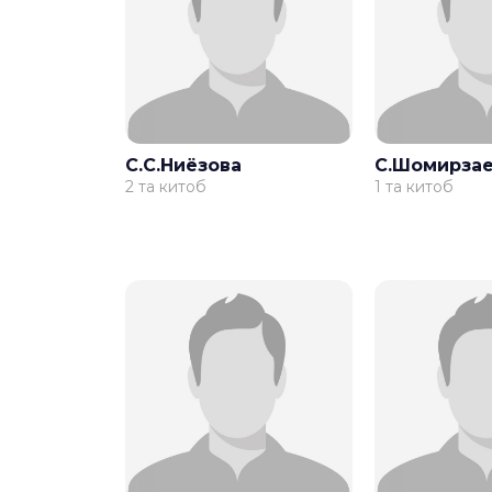
С.С.Ниёзова
С.Шомирза
2 та китоб
1 та китоб