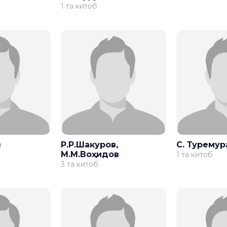
1 та китоб
в
Р.Р.Шакуров,
С. Туремур
М.М.Воҳидов
1 та китоб
3 та китоб