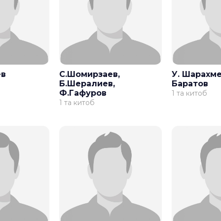
ев
С.Шомирзаев,
У. Шарахме
Б.Шералиев,
Баратов
Ф.Гафуров
1 та китоб
1 та китоб