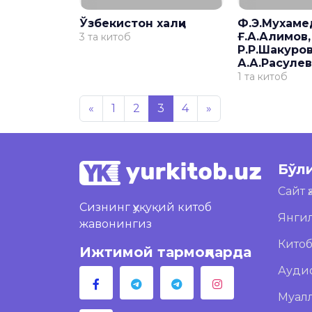
Ўзбекистон халқи
Ф.Э.Мухаме
Ғ.А.Алимов,
3 та китоб
Р.Р.Шакуров
А.А.Расуле
1 та китоб
«
1
2
3
4
»
Бўл
Сайт 
Сизнинг ҳуқуқий китоб
Янги
жавонингиз
Кито
Ижтимой тармоқларда
Ауди
Муал