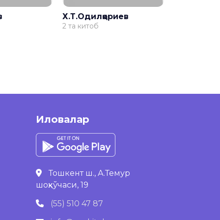
в
Х.Т.Одилқориев
2 та китоб
Иловалар
Тошкент ш., А.Темур
шоҳкўчаси, 19
(55) 510 47 87