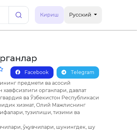
Кириш
Русский
органлар
Facebook
Telegram
анининг предмети ва асосий
ин хавфсизлиги органлари, давлат
 гвардия ва Ўзбекистон Республикаси
юридик хизмат, Олий Мажлиснинг
зифалари, тузилиши, тизими ва
илари, ўқувчилари, шунингдек, шу