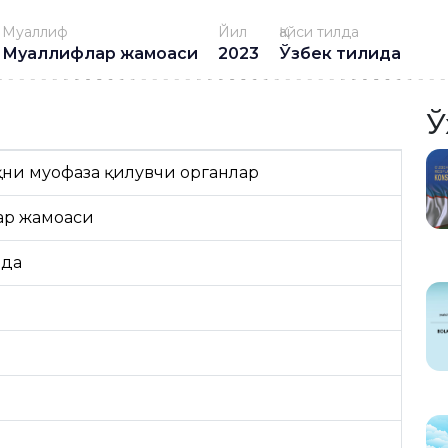
Муаллиф
Йил
Қайси тилда
Муаллифлар жамоаси
2023
Ўзбек тилида
Ў
уқни муҳофаза қилувчи органлар
ар жамоаси
ида