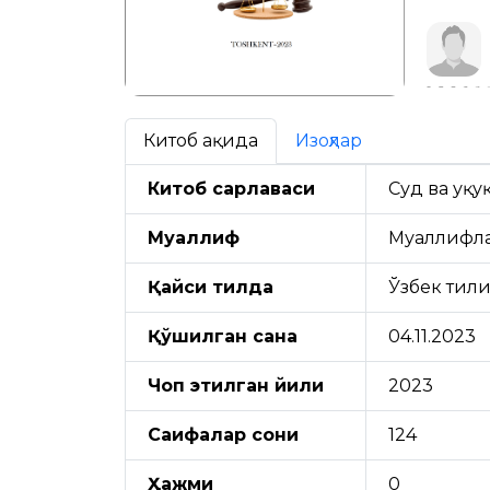
Китоб ҳақида
Изоҳлар
Китоб сарлавҳаси
Суд ва ҳуқ
Муаллиф
Муаллифл
Қайси тилда
Ўзбек тил
Қўшилган сана
04.11.2023
Чоп этилган йили
2023
Саҳифалар сони
124
Ҳажми
0