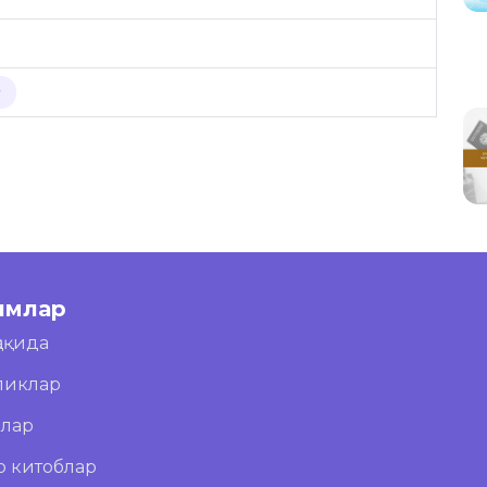
Р
имлар
ҳақида
ликлар
блар
о китоблар