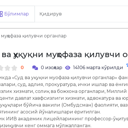
Бўлимлар
и муҳофаза қилувчи органлар
 ва ҳуқуқни муҳофаза қилувчи 
0
0 изоҳлар
14106 марта кўрилди
кда «Суд ва ҳуқуқни муҳофаза қилувчи органлар» ф
алари, суд, адлия, прокуратура, ички ишлар ва ёнғ
злик хизмати, солиқ ва божхона органлари, Миллий
енти давлат хавфсизлиги хизмати, адвокатура ва 
ҳуқуқлари бўйича вакили (Омбудсман) фаолияти, ва
ятининг асосий йўналишлари ёритилган.
ик ИИВ академик лицейларининг профессор-ўқитувч
 қизиқувчи кенг оммага мўлжалланган.