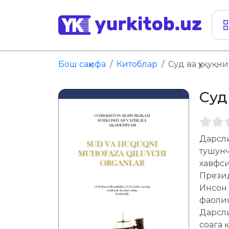
Бош саҳифа
Китоблар
Суд ва ҳуқуқн
Суд
Дарсли
тушунч
хавфси
Презид
Инсон 
фаоли
Дарсл
соҳага