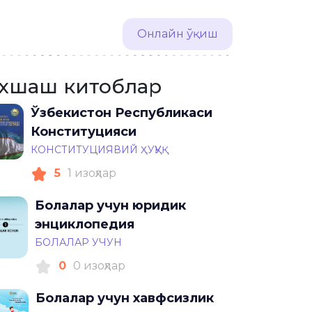
Онлайн ўқиш
хшаш китоблар
Ўзбекистон Республикаси
Конституцияси
КОНСТИТУЦИЯВИЙ ҲУҚУҚ
5
1 изоҳлар
Болалар учун юридик
энциклопедия
БОЛАЛАР УЧУН
0
0 изоҳлар
Болалар учун хавфсизлик