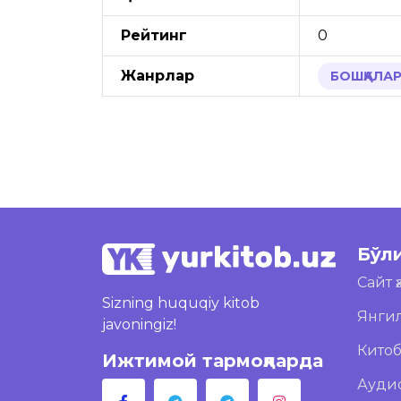
Рейтинг
0
Жанрлар
БОШҚАЛА
Бўл
Сайт 
Sizning huquqiy kitob
Янги
javoningiz!
Кито
Ижтимой тармоқларда
Ауди