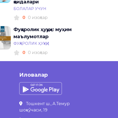
қоидалари
БОЛАЛАР УЧУН
0
0 изоҳлар
Фуқаролик ҳуқуқи: муҳим
маълумотлар
ФУҚАРОЛИК ҲУҚУҚИ
0
0 изоҳлар
Иловалар
Тошкент ш., А.Темур
шоҳкўчаси, 19