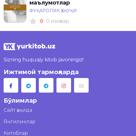
маълумотлар
ФУҚАРОЛИК ҲУҚУҚИ
0
0 изоҳлар
Sizning huquqiy kitob javoningiz!
Ижтимой тармоқларда
Бўлимлар
Сайт ҳақида
Янгиликлар
Китоблар