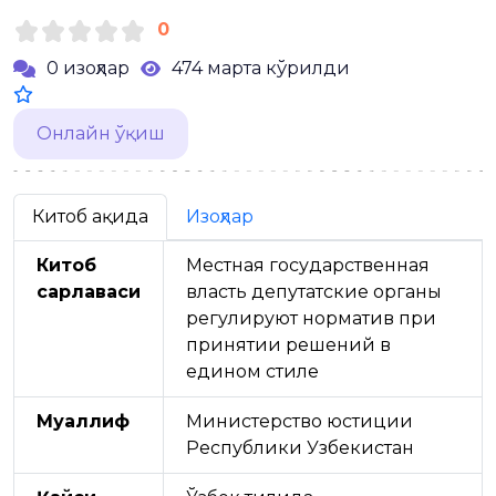
0
0 изоҳлар
474 марта кўрилди
Онлайн ўқиш
Китоб ҳақида
Изоҳлар
Китоб
Местная государственная
сарлавҳаси
власть депутатские органы
регулируют норматив при
принятии решений в
едином стиле
Муаллиф
Министерство юстиции
Республики Узбекистан