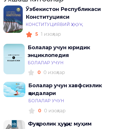
Ўзбекистон Республикаси
Конституцияси
КОНСТИТУЦИЯВИЙ ҲУҚУҚ
5
1 изоҳлар
Болалар учун юридик
энциклопедия
БОЛАЛАР УЧУН
0
0 изоҳлар
Болалар учун хавфсизлик
қоидалари
БОЛАЛАР УЧУН
0
0 изоҳлар
Фуқаролик ҳуқуқи: муҳим