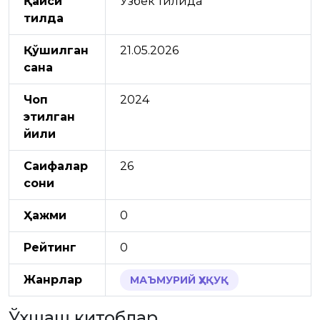
Қайси
Ўзбек тилида
тилда
Қўшилган
21.05.2026
сана
Чоп
2024
этилган
йили
Саҳифалар
26
сони
Ҳажми
0
Рейтинг
0
Жанрлар
МАЪМУРИЙ ҲУҚУҚ
Ўхшаш китоблар