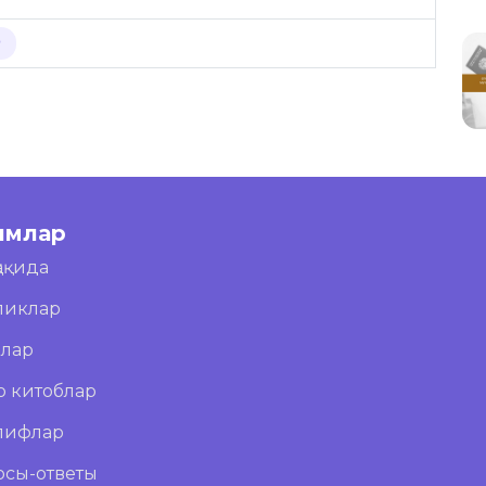
Р
имлар
ҳақида
ликлар
блар
о китоблар
лифлар
осы-ответы