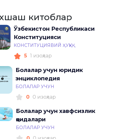
хшаш китоблар
Ўзбекистон Республикаси
Конституцияси
КОНСТИТУЦИЯВИЙ ҲУҚУҚ
5
1 изоҳлар
Болалар учун юридик
энциклопедия
БОЛАЛАР УЧУН
0
0 изоҳлар
Болалар учун хавфсизлик
қоидалари
БОЛАЛАР УЧУН
0
0 изоҳлар