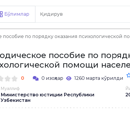
Бўлимлар
 пособие по порядку оказания психологической 
одическое пособие по поряд
хологической помощи насел
0
0 изоҳлар
1260 марта кўрилди
Муаллиф
Й
Министерство юстиции Республики
2
Узбекистан