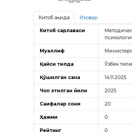
Китоб ҳақида
Изоҳлар
Китоб сарлавҳаси
Методичес
психологи
Муаллиф
Министерс
Қайси тилда
Ўзбек тил
Қўшилган сана
14.11.2025
Чоп этилган йили
2025
Саҳифалар сони
20
Ҳажми
0
Рейтинг
0