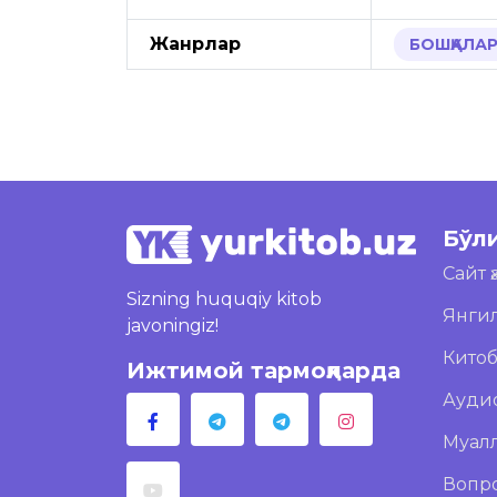
Жанрлар
БОШҚАЛА
Бўл
Сайт 
Sizning huquqiy kitob
Янги
javoningiz!
Кито
Ижтимой тармоқларда
Ауди
Муал
Вопр