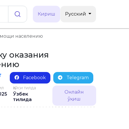
Кириш
Русский
помощи населению
ку оказания
ению
Facebook
Telegram
ил
Қайси тилда
Онлайн
025
Ўзбек
ўқиш
тилида