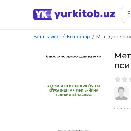
Бош саҳифа
Китоблар
Методическое
Мет
пси