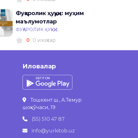
Фуқаролик ҳуқуқи: муҳим
маълумотлар
ФУҚАРОЛИК ҲУҚУҚИ
0
0 изоҳлар
Иловалар
Тошкент ш., А.Темур
шоҳкўчаси, 19
(55) 510 47 87
info@yurkitob.uz