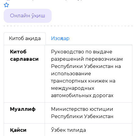
Онлайн ўқиш
Китоб ҳақида
Изоҳлар
Китоб
Руководство по выдаче
сарлавҳаси
разрешений перевозчикам
Республики Узбекистан на
использование
транспортных книжек на
международных
автомобильных дорогах
Муаллиф
Министерство юстиции
Республики Узбекистан
Қайси
Ўзбек тилида