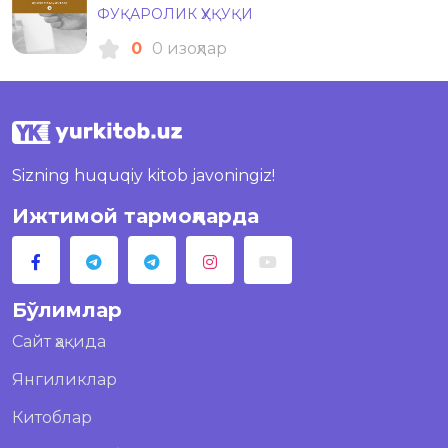
ФУҚАРОЛИК ҲУҚУҚИ
0
0 изоҳлар
Sizning huquqiy kitob javoningiz!
Ижтимой тармоқларда
Бўлимлар
Сайт ҳақида
Янгиликлар
Китоблар