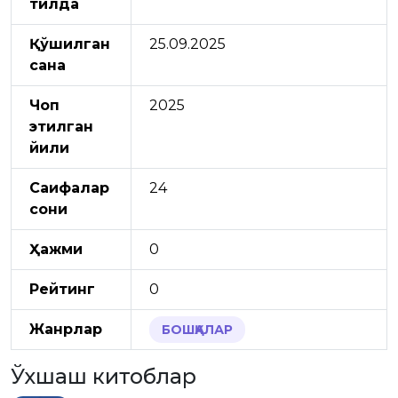
тилда
Қўшилган
25.09.2025
сана
Чоп
2025
этилган
йили
Саҳифалар
24
сони
Ҳажми
0
Рейтинг
0
Жанрлар
БОШҚАЛАР
Ўхшаш китоблар