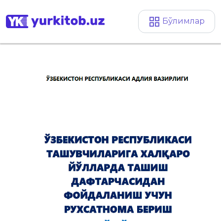
Бўлимлар