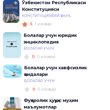
Ўзбекистон Республикаси
Конституцияси
КОНСТИТУЦИЯВИЙ ҲУҚУҚ
5
1 изоҳлар
Болалар учун юридик
энциклопедия
БОЛАЛАР УЧУН
0
0 изоҳлар
Болалар учун хавфсизлик
қоидалари
БОЛАЛАР УЧУН
0
0 изоҳлар
Фуқаролик ҳуқуқи: муҳим
маълумотлар