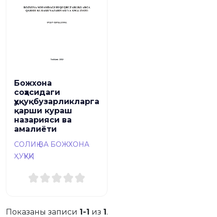
Божхона
соҳасидаги
ҳуқуқбузарликларга
қарши кураш
назарияси ва
амалиёти
СОЛИҚ ВА БОЖХОНА
ҲУҚУҚИ
Показаны записи
1-1
из
1
.