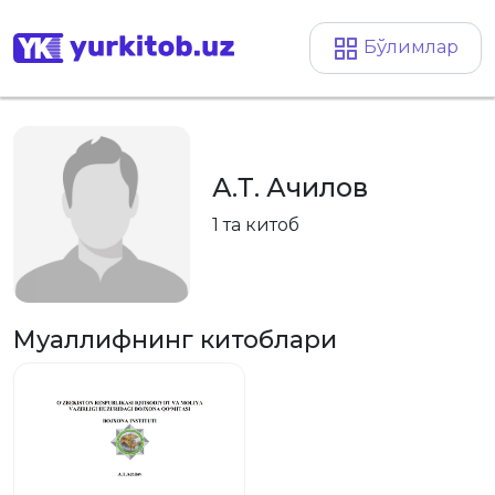
Бўлимлар
А.Т. Ачилов
1 та китоб
Муаллифнинг китоблари