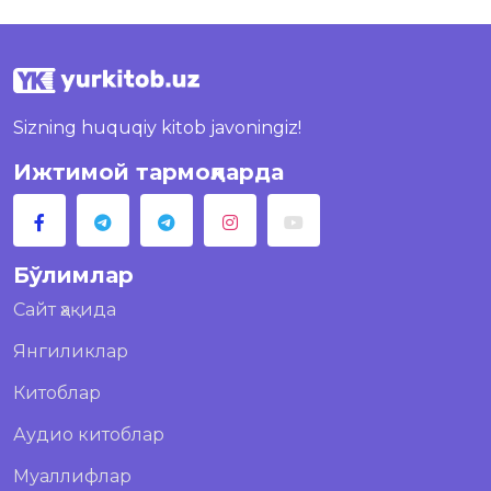
Sizning huquqiy kitob javoningiz!
Ижтимой тармоқларда
Бўлимлар
Сайт ҳақида
Янгиликлар
Китоблар
Аудио китоблар
Муаллифлар