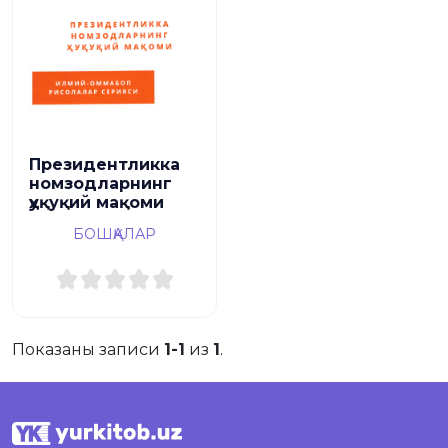
Президентликка
номзодларнинг
ҳуқуқий мақоми
БОШҚАЛАР
Показаны записи
1-1
из
1
.