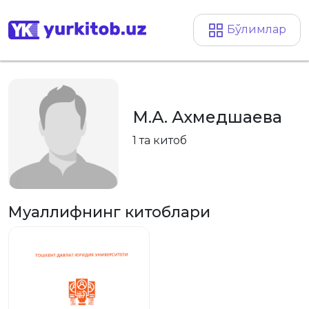
Бўлимлар
М.А. Ахмедшаева
1 та китоб
Муаллифнинг китоблари