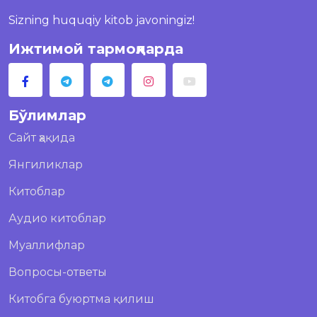
Sizning huquqiy kitob javoningiz!
Ижтимой тармоқларда
Бўлимлар
Сайт ҳақида
Янгиликлар
Китоблар
Аудио китоблар
Муаллифлар
Вопросы-ответы
Китобга буюртма қилиш