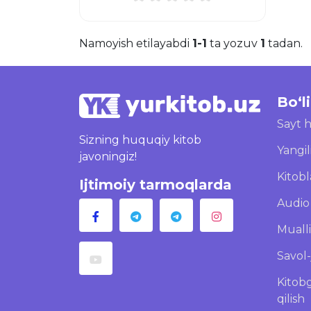
Namoyish etilayabdi
1-1
ta yozuv
1
tadan.
Bo‘l
Sayt 
Sizning huquqiy kitob
Yangil
javoningiz!
Kitobl
Ijtimoiy tarmoqlarda
Audio 
Mualli
Savol-
Kitob
qilish