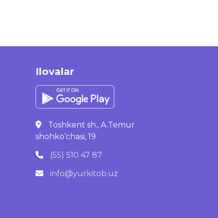
Ilovalar
Toshkent sh., A.Temur
shohko‘chasi, 19
(55) 510 47 87
info@yurkitob.uz