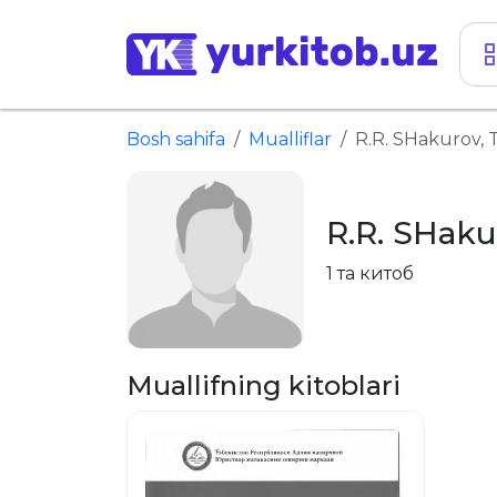
Bosh sahifa
Mualliflar
R.R. SHakurov, 
R.R. SHaku
1 та китоб
Muallifning kitoblari