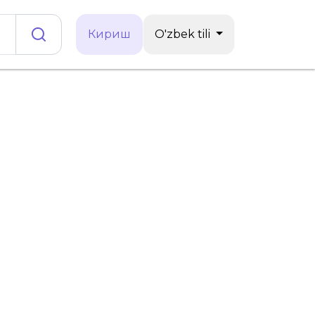
Кириш
O'zbek tili