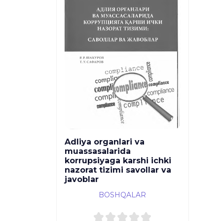
Adliya organlari va
muassasalarida
korrupsiyaga karshi ichki
nazorat tizimi savollar va
javoblar
BOSHQALAR