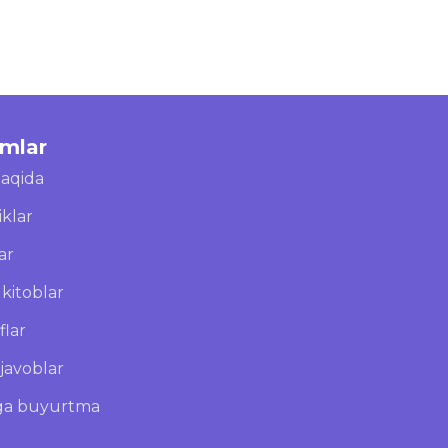
imlar
haqida
iklar
ar
kitoblar
flar
javoblar
ga buyurtma