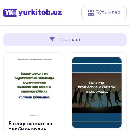
Бўлимлар
Саралаш
Ёшлар саноат ва
тадбиркорлик