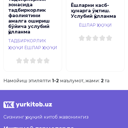
зонасида
Ёшларни касб-
тадбиркорлик
ҳунарга ўқитиш.
фаолиятини
Услубий қўлланма
амалга ошириш
ЁШЛАР ҲУҚУҚИ
бўйича услубий
қўлланма
ТАДБИРКОРЛИК
ҲУҚУҚИ
ЁШЛАР ҲУҚУҚИ
Намойиш этиляпти
1-2
маълумот, жами:
2
та
Сизнинг ҳуқуқий китоб жавонингиз