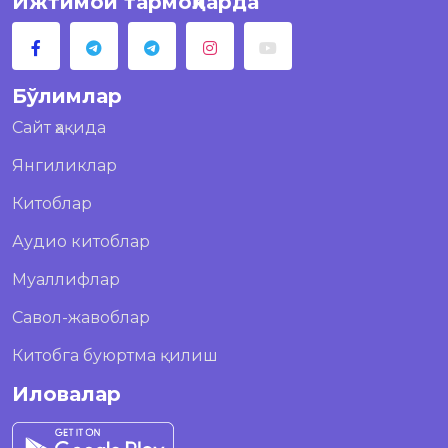
Ижтимой тармоқларда
Бўлимлар
Сайт ҳақида
Янгиликлар
Китоблар
Аудио китоблар
Муаллифлар
Савол-жавоблар
Китобга буюртма қилиш
Иловалар