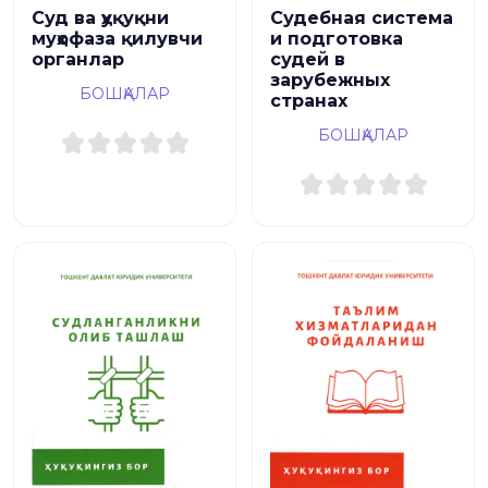
Судебная система
Суд ва ҳуқуқни
и подготовка
муҳофаза қилувчи
судей в
органлар
зарубежных
БОШҚАЛАР
странах
БОШҚАЛАР