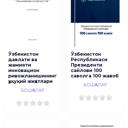
Ўзбекистон
Ўзбекистон
давлати ва
Республикаси
жамияти
Президенти
инновацион
сайлови 100
ривожланишининг
саволга 100 жавоб
ҳуқуқий жиҳатлари
БОШҚАЛАР
БОШҚАЛАР