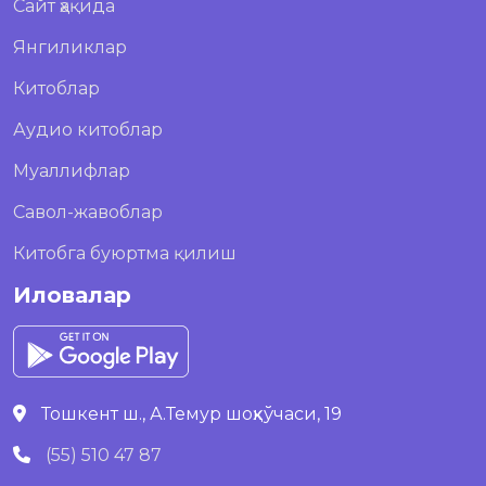
Сайт ҳақида
Янгиликлар
Китоблар
Аудио китоблар
Муаллифлар
Савол-жавоблар
Китобга буюртма қилиш
Иловалар
Тошкент ш., А.Темур шоҳкўчаси, 19
(55) 510 47 87