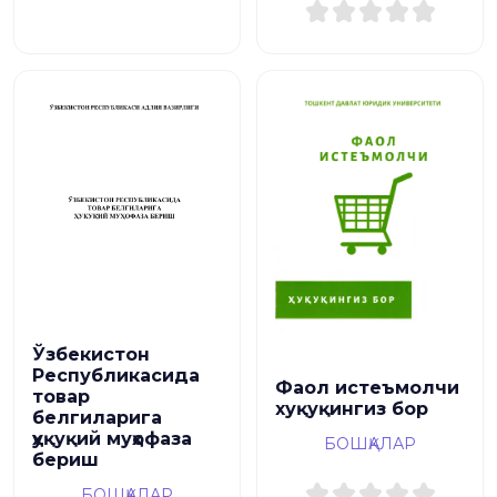
Ўзбекистон
Республикасида
Фаол истеъмолчи
товар
хуқуқингиз бор
белгиларига
ҳуқуқий муҳофаза
БОШҚАЛАР
бериш
БОШҚАЛАР