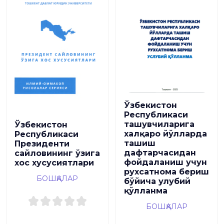
Ўзбекистон
Республикаси
ташувчиларига
Ўзбекистон
халқаро йўлларда
Республикаси
ташиш
Президенти
дафтарчасидан
сайловининг ўзига
фойдаланиш учун
хос хусусиятлари
рухсатнома бериш
БОШҚАЛАР
бўйича улубий
қўлланма
БОШҚАЛАР