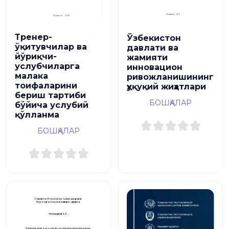
Тренер-
Ўзбекистон
ўқитувчилар ва
давлати ва
йўриқчи-
жамияти
услубчиларга
инновацион
малака
ривожланишининг
тоифаларини
ҳуқуқий жиҳатлари
бериш тартиби
БОШҚАЛАР
бўйича услубий
қўлланма
БОШҚАЛАР