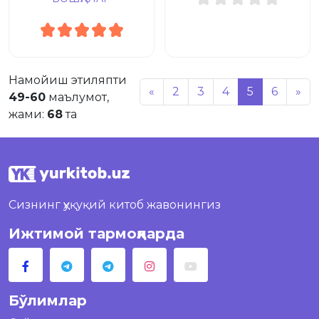
Намойиш этиляпти
«
2
3
4
5
6
»
49-60
маълумот,
жами:
68
та
Сизнинг ҳуқуқий китоб жавонингиз
Ижтимой тармоқларда
Бўлимлар