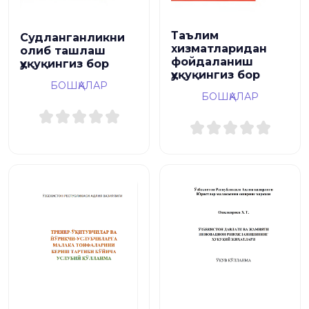
Таълим
Судланганликни
хизматларидан
олиб ташлаш
фойдаланиш
ҳуқуқингиз бор
ҳуқуқингиз бор
БОШҚАЛАР
БОШҚАЛАР