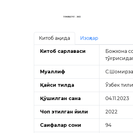
Китоб ҳақида
Изоҳлар
Китоб сарлавҳаси
Божхона со
тўғрисида
Муаллиф
С.Шомирза
Қайси тилда
Ўзбек тил
Қўшилган сана
04.11.2023
Чоп этилган йили
2022
Саҳифалар сони
94