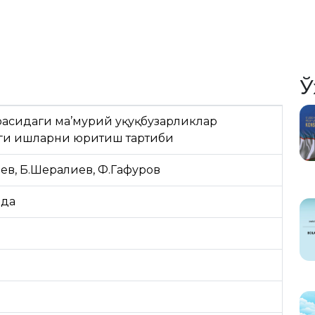
Ў
ҳасидаги ма’мурий ҳуқуқбузарликлар
ги ишларни юритиш тартиби
ев, Б.Шералиев, Ф.Гафуров
ида