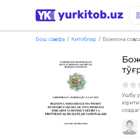
Бош саҳифа
Китоблар
Божхона соҳа
Бож
тўғ
Ушбу у
юритиш
соҳада