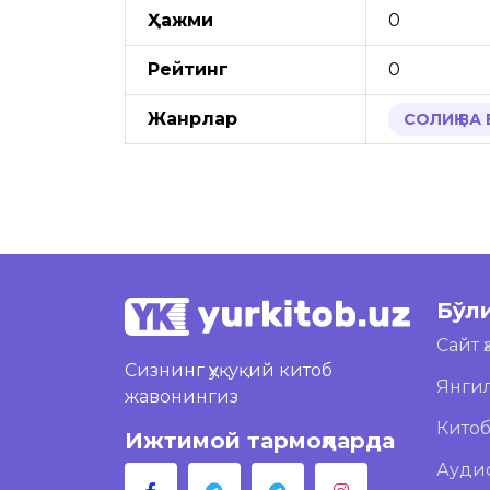
Ҳажми
0
Рейтинг
0
Жанрлар
СОЛИҚ ВА
Бўл
Сайт 
Сизнинг ҳуқуқий китоб
Янги
жавонингиз
Кито
Ижтимой тармоқларда
Ауди