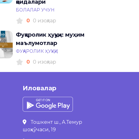
қоидалари
БОЛАЛАР УЧУН
0
0 изоҳлар
Фуқаролик ҳуқуқи: муҳим
маълумотлар
ФУҚАРОЛИК ҲУҚУҚИ
0
0 изоҳлар
Иловалар
Тошкент ш., А.Темур
шоҳкўчаси, 19