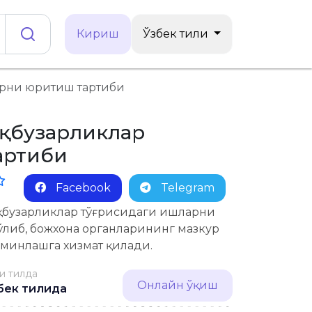
Кириш
Ўзбек тили
арни юритиш тартиби
уқбузарликлар
артиби
Facebook
Telegram
қуқбузарликлар тўғрисидаги ишларни
ўлиб, божхона органларининг мазкур
’минлашга хизмат қилади.
си тилда
Онлайн ўқиш
бек тилида