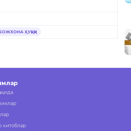
 БОЖХОНА ҲУҚУҚИ
имлар
ҳақида
ликлар
блар
о китоблар