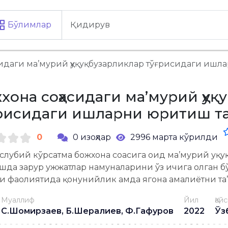
Бўлимлар
сидаги ма’мурий ҳуқуқбузарликлар тўғрисидаги ишл
хона соҳасидаги ма’мурий ҳуқ
рисидаги ишларни юритиш т
0
0 изоҳлар
2996 марта кўрилди
слубий кўрсатма божхона соҳасига оид ма’мурий ҳу
да зарур ҳужжатлар намуналарини ўз ичига олган б
ги фаолиятида қонунийлик ҳамда ягона амалиётни та
Муаллиф
Йил
Қай
С.Шомирзаев, Б.Шералиев, Ф.Гафуров
2022
Ўз