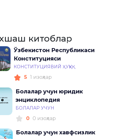
хшаш китоблар
Ўзбекистон Республикаси
Конституцияси
КОНСТИТУЦИЯВИЙ ҲУҚУҚ
5
1 изоҳлар
Болалар учун юридик
энциклопедия
БОЛАЛАР УЧУН
0
0 изоҳлар
Болалар учун хавфсизлик