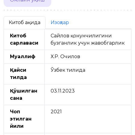
Китоб ҳақида
Изоҳлар
Китоб
Сайлов қонунчилигини
сарлавҳаси
бузганлик учун жавобгарлик
Муаллиф
Х.Р. Очилов
Қайси
Ўзбек тилида
тилда
Қўшилган
03.11.2023
сана
Чоп
2021
этилган
йили