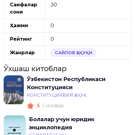
Саҳифалар
30
сони
Ҳажми
0
Рейтинг
0
Жанрлар
САЙЛОВ ҲУҚУҚИ
Ўхшаш китоблар
Ўзбекистон Республикаси
Конституцияси
КОНСТИТУЦИЯВИЙ ҲУҚУҚ
5
1 изоҳлар
Болалар учун юридик
энциклопедия