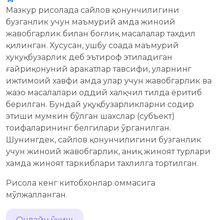
Мазкур рисолада сайлов қонунчилигини
бузганлик учун маъмурий ҳамда жиноий
жавобгарлик билан боғлиқ масалалар тахдил
қилинган. Хусусан, ушбу соҳада маъмурий
хукуқбузарлик деб эътироф этиладиган
ғайриқонуний ҳаракатлар тавсифи, уларнинг
ижтимоий хавфи ҳамда улар учун жавобгарлик ва
жазо масалалари оддий халқчил тилда ёритиб
берилган. Бундай ҳуқуқбузарликларни содир
этиши мумкин бўлган шахслар (субъект)
тоифаларининг белгилари ўрганилган.
Шунингдек, сайлов қонунчилигини бузганлик
учун жиноий жавобгарлик, аниқ жиноят турлари
хамда жиноят таркиблари тахлилга тортилган.
Рисола кенг китобхонлар оммасига
мўлжалланган.
Онлайн ўқиш