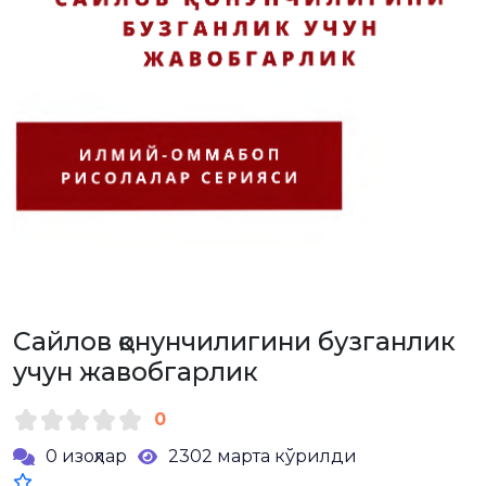
Сайлов қонунчилигини бузганлик
учун жавобгарлик
0
0 изоҳлар
2302 марта кўрилди