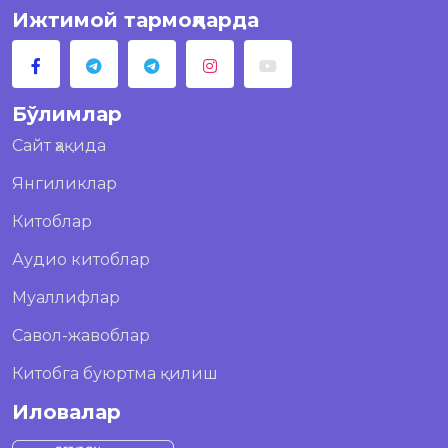
Ижтимой тармоқларда
Бўлимлар
Сайт ҳақида
Янгиликлар
Китоблар
Аудио китоблар
Муаллифлар
Савол-жавоблар
Китобга буюртма қилиш
Иловалар