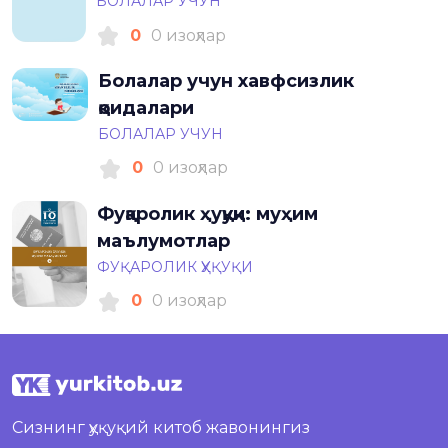
БОЛАЛАР УЧУН
0
0 изоҳлар
Болалар учун хавфсизлик
қоидалари
БОЛАЛАР УЧУН
0
0 изоҳлар
Фуқаролик ҳуқуқи: муҳим
маълумотлар
ФУҚАРОЛИК ҲУҚУҚИ
0
0 изоҳлар
Сизнинг ҳуқуқий китоб жавонингиз