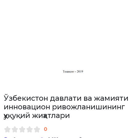
Ўзбекистон давлати ва жамияти
инновацион ривожланишининг
ҳуқуқий жиҳатлари
0