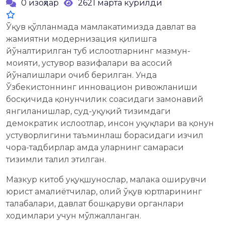
0 изоҳлар
2621 марта кўрилди
Ўқув қўлланмада мамлакатимизда давлат ва
жамиятни модернизация қилишга
йўналтирилган туб ислоҳотларнинг мазмун-
моҳияти, устувор вазифалари ва асосий
йўналишлари очиб берилган. Унда
Ўзбекистоннинг инновацион ривожланиши
босқичида қонунчилик соҳасидаги замонавий
янгиланишлар, суд-ҳуқуқий тизимдаги
демократик ислоҳотлар, инсон ҳуқуқлари ва қонун
устуворлигини таъминлаш борасидаги изчил
чора-тадбирлар ҳамда уларнинг самараси
тизимли таҳлил этилган.
Мазкур китоб ҳуқуқшунослар, малака оширувчи
юрист амалиётчилар, олий ўқув юртларининг
талабалари, давлат бошқаруви органлари
ходимлари учун мўлжалланган.