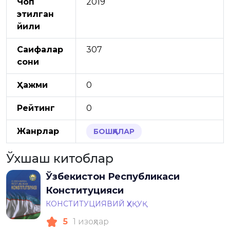
Чоп
2019
этилган
йили
Саҳифалар
307
сони
Ҳажми
0
Рейтинг
0
Жанрлар
БОШҚАЛАР
Ўхшаш китоблар
Ўзбекистон Республикаси
Конституцияси
КОНСТИТУЦИЯВИЙ ҲУҚУҚ
5
1 изоҳлар