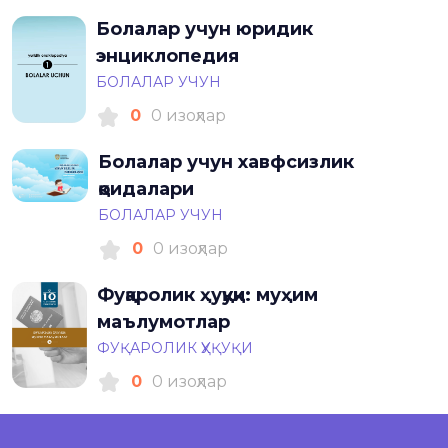
Болалар учун юридик
энциклопедия
БОЛАЛАР УЧУН
0
0 изоҳлар
Болалар учун хавфсизлик
қоидалари
БОЛАЛАР УЧУН
0
0 изоҳлар
Фуқаролик ҳуқуқи: муҳим
маълумотлар
ФУҚАРОЛИК ҲУҚУҚИ
0
0 изоҳлар