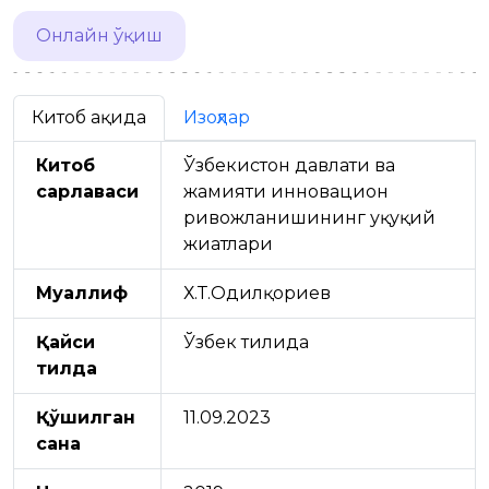
Онлайн ўқиш
Китоб ҳақида
Изоҳлар
Китоб
Ўзбекистон давлати ва
сарлавҳаси
жамияти инновацион
ривожланишининг ҳуқуқий
жиҳатлари
Муаллиф
Х.Т.Одилқориев
Қайси
Ўзбек тилида
тилда
Қўшилган
11.09.2023
сана