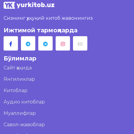
Сизнинг ҳуқуқий китоб жавонингиз
Ижтимой тармоқларда
Бўлимлар
Сайт ҳақида
Янгиликлар
Китоблар
Аудио китоблар
Муаллифлар
Савол-жавоблар