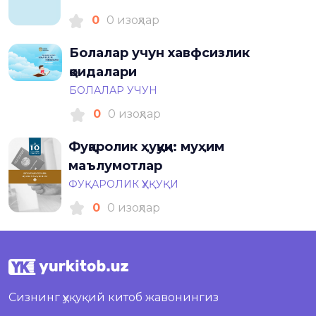
0
0 изоҳлар
Болалар учун хавфсизлик
қоидалари
БОЛАЛАР УЧУН
0
0 изоҳлар
Фуқаролик ҳуқуқи: муҳим
маълумотлар
ФУҚАРОЛИК ҲУҚУҚИ
0
0 изоҳлар
Сизнинг ҳуқуқий китоб жавонингиз