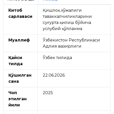
Китоб
Қишлоқ хўжалиги
сарлавҳаси
таваккалчиликларини
суғурта қилиш бўйича
услубий қўлланма
Муаллиф
Ўзбекистон Республикаси
Адлия вазирлиги
Қайси
Ўзбек тилида
тилда
Қўшилган
22.06.2026
сана
Чоп
2025
этилган
йили