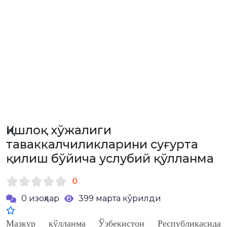
Қишлоқ хўжалиги
таваккалчиликларини суғурта
қилиш бўйича услубий қўлланма
0
0 изоҳлар
399 марта кўрилди
Мазкур қўлланма Ўзбекистон Республикасида