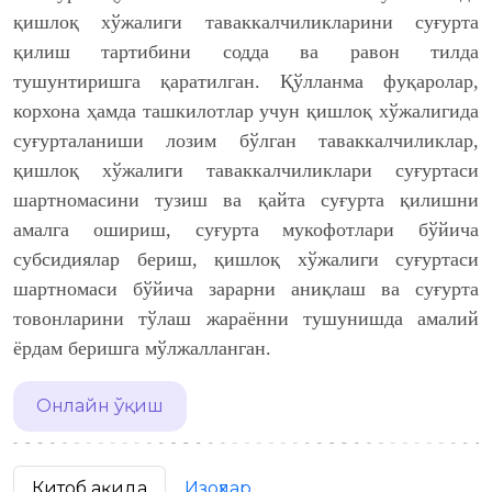
қишлоқ хўжалиги таваккалчиликларини суғурта
қилиш тартибини содда ва равон тилда
тушунтиришга қаратилган. Қўлланма фуқаролар,
корхона ҳамда ташкилотлар учун қишлоқ хўжалигида
суғурталаниши лозим бўлган таваккалчиликлар,
қишлоқ хўжалиги таваккалчиликлари суғуртаси
шартномасини тузиш ва қайта суғурта қилишни
амалга ошириш, суғурта мукофотлари бўйича
субсидиялар бериш, қишлоқ хўжалиги суғуртаси
шартномаси бўйича зарарни аниқлаш ва суғурта
товонларини тўлаш жараённи тушунишда амалий
ёрдам беришга мўлжалланган.
Онлайн ўқиш
Китоб ҳақида
Изоҳлар