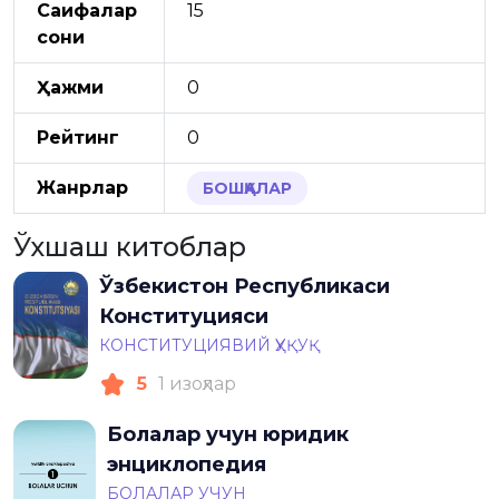
Саҳифалар
15
сони
Ҳажми
0
Рейтинг
0
Жанрлар
БОШҚАЛАР
Ўхшаш китоблар
Ўзбекистон Республикаси
Конституцияси
КОНСТИТУЦИЯВИЙ ҲУҚУҚ
5
1 изоҳлар
Болалар учун юридик
энциклопедия
БОЛАЛАР УЧУН