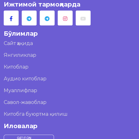
Ижтимой тармоқларда
Бўлимлар
Сайт ҳақида
Янгиликлар
Китоблар
Аудио китоблар
Муаллифлар
Савол-жавоблар
Китобга буюртма қилиш
Иловалар