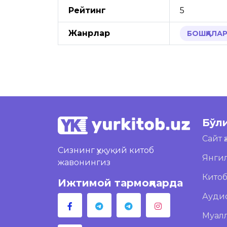
Рейтинг
5
Жанрлар
БОШҚАЛА
Бўл
Сайт 
Сизнинг ҳуқуқий китоб
Янги
жавонингиз
Кито
Ижтимой тармоқларда
Ауди
Муал