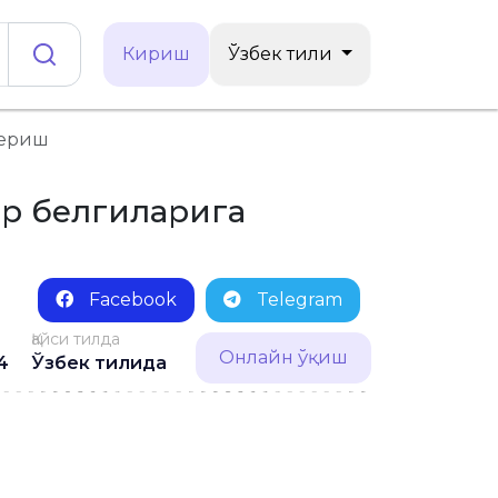
Кириш
Ўзбек тили
бериш
ар белгиларига
Facebook
Telegram
Қайси тилда
Онлайн ўқиш
4
Ўзбек тилида