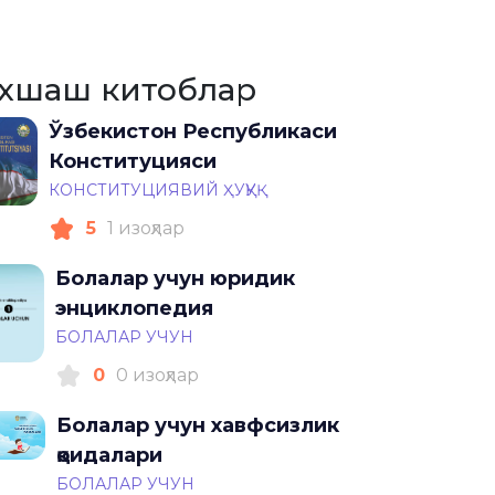
хшаш китоблар
Ўзбекистон Республикаси
Конституцияси
КОНСТИТУЦИЯВИЙ ҲУҚУҚ
5
1 изоҳлар
Болалар учун юридик
энциклопедия
БОЛАЛАР УЧУН
0
0 изоҳлар
Болалар учун хавфсизлик
қоидалари
БОЛАЛАР УЧУН