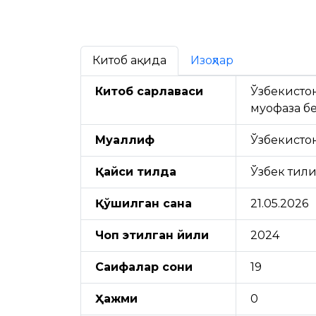
Китоб ҳақида
Изоҳлар
Китоб сарлавҳаси
Ўзбекистон
муҳофаза 
Муаллиф
Ўзбекисто
Қайси тилда
Ўзбек тил
Қўшилган сана
21.05.2026
Чоп этилган йили
2024
Саҳифалар сони
19
Ҳажми
0