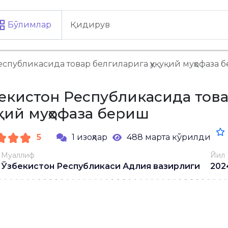
Бўлимлар
еспубликасида товар белгиларига ҳуқуқий муҳофаза 
екистон Республикасида тов
уқий муҳофаза бериш
5
1 изоҳлар
488 марта кўрилди
Муаллиф
Йил
Ўзбекистон Республикаси Адлия вазирлиги
202