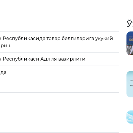
Ў
 Республикасида товар белгиларига ҳуқуқий
бериш
н Республикаси Адлия вазирлиги
ида