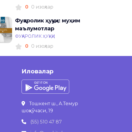
0
0 изоҳлар
Фуқаролик ҳуқуқи: муҳим
маълумотлар
ФУҚАРОЛИК ҲУҚУҚИ
0
0 изоҳлар
Иловалар
Тошкент ш., А.Темур
шоҳкўчаси, 19
(55) 510 47 87