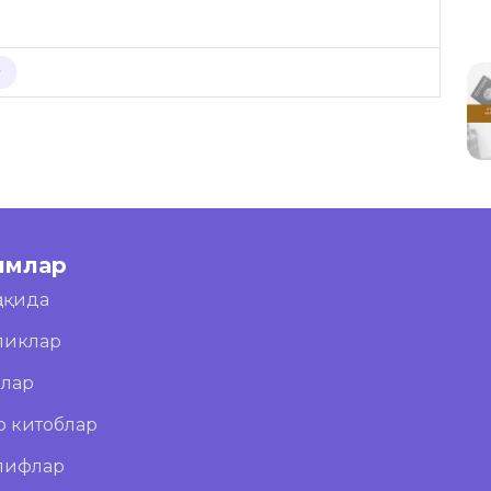
Р
имлар
ҳақида
ликлар
блар
о китоблар
лифлар