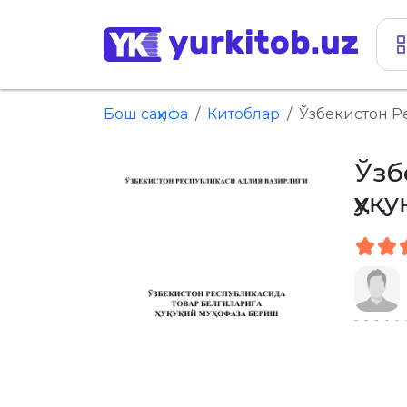
Бош саҳифа
Китоблар
Ўзбекистон Р
Ўзб
ҳуқ