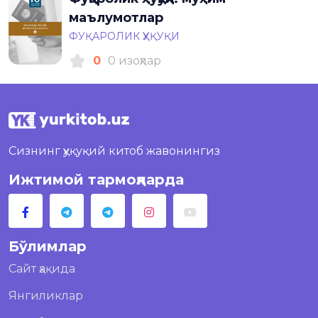
маълумотлар
ФУҚАРОЛИК ҲУҚУҚИ
0
0 изоҳлар
Сизнинг ҳуқуқий китоб жавонингиз
Ижтимой тармоқларда
Бўлимлар
Сайт ҳақида
Янгиликлар