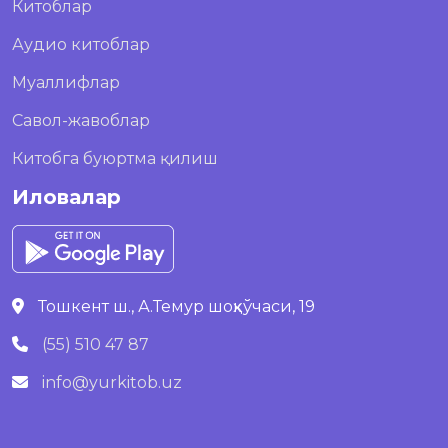
Китоблар
Аудио китоблар
Муаллифлар
Савол-жавоблар
Китобга буюртма қилиш
Иловалар
Тошкент ш., А.Темур шоҳкўчаси, 19
(55) 510 47 87
info@yurkitob.uz