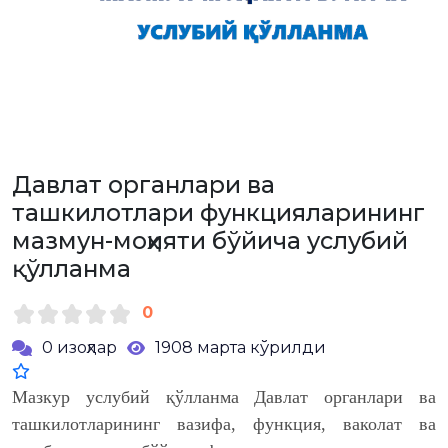
Давлат органлари ва
ташкилотлари функцияларининг
мазмун-моҳияти бўйича услубий
қўлланма
0
0 изоҳлар
1908 марта кўрилди
Мазкур услубий қўлланма Давлат органлари ва
ташкилотларининг вазифа, функция, ваколат ва