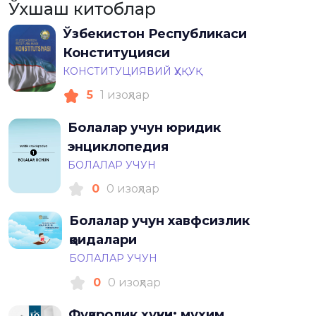
Ўхшаш китоблар
Ўзбекистон Республикаси
Конституцияси
КОНСТИТУЦИЯВИЙ ҲУҚУҚ
5
1 изоҳлар
Болалар учун юридик
энциклопедия
БОЛАЛАР УЧУН
0
0 изоҳлар
Болалар учун хавфсизлик
қоидалари
БОЛАЛАР УЧУН
0
0 изоҳлар
Фуқаролик ҳуқуқи: муҳим