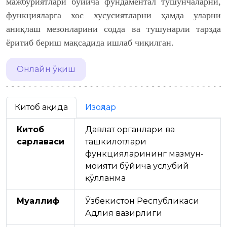
мажбуриятлари бўйича фундаментал тушунчаларни,
функцияларга хос хусусиятларни ҳамда уларни
аниқлаш мезонларини содда ва тушунарли тарзда
ёритиб бериш мақсадида ишлаб чиқилган.
Онлайн ўқиш
Китоб ҳақида
Изоҳлар
Китоб
Давлат органлари ва
сарлавҳаси
ташкилотлари
функцияларининг мазмун-
моҳияти бўйича услубий
қўлланма
Муаллиф
Ўзбекистон Республикаси
Адлия вазирлиги