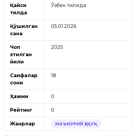
Қайси
Ўзбек тилида
тилда
Қўшилган
05.01.2026
сана
Чоп
2025
этилган
йили
Саҳифалар
18
сони
Ҳажми
0
Рейтинг
0
Жанрлар
МАЪМУРИЙ ҲУҚУҚ