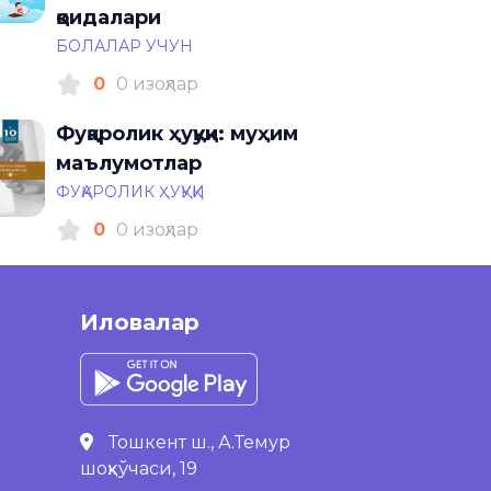
қоидалари
БОЛАЛАР УЧУН
0
0 изоҳлар
Фуқаролик ҳуқуқи: муҳим
маълумотлар
ФУҚАРОЛИК ҲУҚУҚИ
0
0 изоҳлар
Иловалар
Тошкент ш., А.Темур
шоҳкўчаси, 19