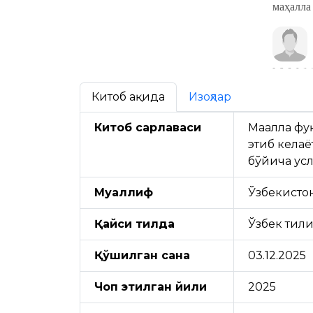
маҳалла
Китоб ҳақида
Изоҳлар
Китоб сарлавҳаси
Маҳалла ф
этиб кела
бўйича ус
Муаллиф
Ўзбекисто
Қайси тилда
Ўзбек тил
Қўшилган сана
03.12.2025
Чоп этилган йили
2025