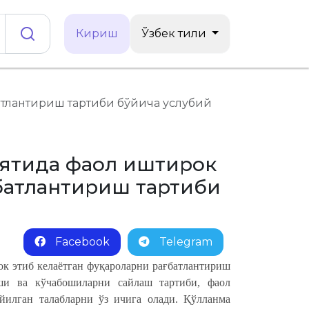
Кириш
Ўзбек тили
атлантириш тартиби бўйича услубий
иятида фаол иштирок
батлантириш тартиби
Facebook
Telegram
к этиб келаётган фуқароларни рағбатлантириш
ши ва кўчабошиларни сайлаш тартиби, фаол
йилган талабларни ўз ичига олади. Қўлланма