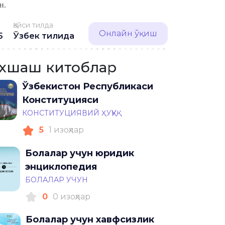
н.
Қайси тилда
Онлайн ўқиш
5
Ўзбек тилида
хшаш китоблар
Ўзбекистон Республикаси
Конституцияси
КОНСТИТУЦИЯВИЙ ҲУҚУҚ
5
1 изоҳлар
Болалар учун юридик
энциклопедия
БОЛАЛАР УЧУН
0
0 изоҳлар
Болалар учун хавфсизлик