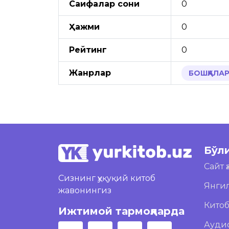
Саҳифалар сони
0
Ҳажми
0
Рейтинг
0
Жанрлар
БОШҚАЛА
Бўл
Сайт 
Сизнинг ҳуқуқий китоб
Янги
жавонингиз
Кито
Ижтимой тармоқларда
Ауди