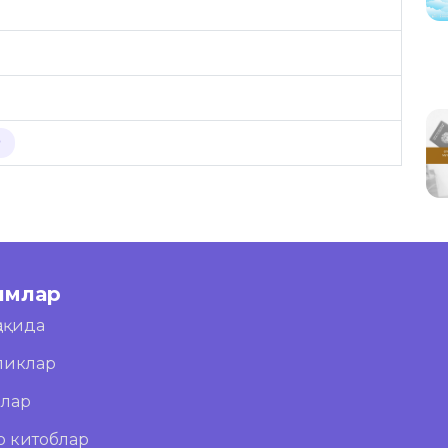
Р
имлар
ҳақида
ликлар
блар
о китоблар