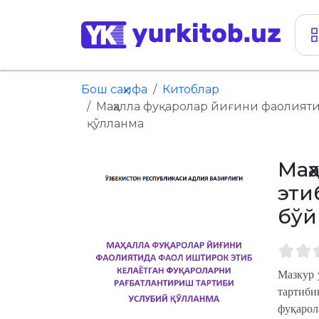
Бош саҳифа
Китоблар
Маҳалла фуқаролар йиғини фаолияти
қўлланма
Маҳ
эти
бўй
Мазкур 
тартиб
фуқарол