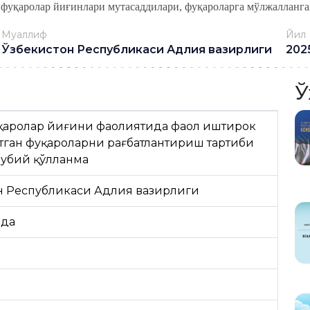
 фуқаролар йиғинлари мутасаддилари, фуқароларга мўлжалланга
Муаллиф
Йил
Ўзбекистон Республикаси Адлия вазирлиги
202
Ў
уқаролар йиғини фаолиятида фаол иштирок
ётган фуқароларни рағбатлантириш тартиби
лубий қўлланма
н Республикаси Адлия вазирлиги
ида