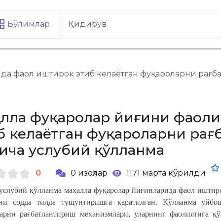
Бўлимлар
да фаол иштирок этиб келаётган фуқароларни рағб
алла фуқаролар йиғини фаол
б келаётган фуқароларни рағ
ича услубий қўлланма
0
0 изоҳлар
1171 марта кўрилди
услубий қўлланма маҳалла фуқаролар йиғинларида фаол иштиро
ини содда тилда тушунтиришга қаратилган.
Қўлланма уйбо
арни рағбатлантириш механизмлари, уларнинг фаолиятига қў