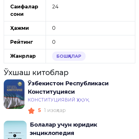
Саҳифалар
24
сони
Ҳажми
0
Рейтинг
0
Жанрлар
БОШҚАЛАР
Ўхшаш китоблар
Ўзбекистон Республикаси
Конституцияси
КОНСТИТУЦИЯВИЙ ҲУҚУҚ
5
1 изоҳлар
Болалар учун юридик
энциклопедия