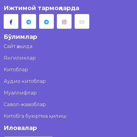
Ижтимой тармоқларда
Бўлимлар
Сайт ҳақида
Янгиликлар
Китоблар
Аудио китоблар
Муаллифлар
Савол-жавоблар
Китобга буюртма қилиш
Иловалар