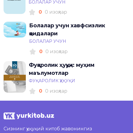
БОЛАЛАР УЧУН
0
0 изоҳлар
Болалар учун хавфсизлик
қоидалари
БОЛАЛАР УЧУН
0
0 изоҳлар
Фуқаролик ҳуқуқи: муҳим
маълумотлар
ФУҚАРОЛИК ҲУҚУҚИ
0
0 изоҳлар
Сизнинг ҳуқуқий китоб жавонингиз