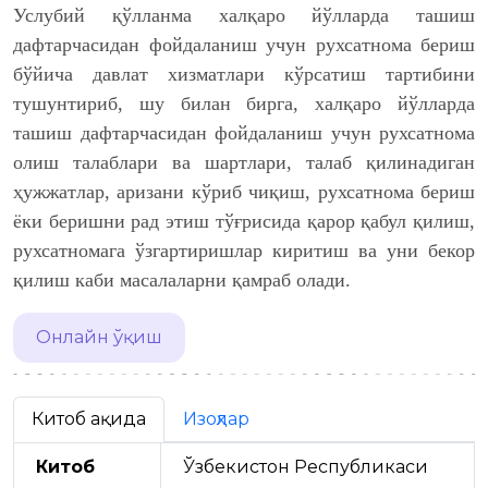
Услубий қўлланма халқаро йўлларда ташиш
дафтарчасидан фойдаланиш учун рухсатнома бериш
бўйича давлат хизматлари кўрсатиш тартибини
тушунтириб, шу билан бирга, халқаро йўлларда
ташиш дафтарчасидан фойдаланиш учун рухсатнома
олиш талаблари ва шартлари, талаб қилинадиган
ҳужжатлар, аризани кўриб чиқиш, рухсатнома бериш
ёки беришни рад этиш тўғрисида қарор қабул қилиш,
рухсатномага ўзгартиришлар киритиш ва уни бекор
қилиш каби масалаларни қамраб олади.
Онлайн ўқиш
Китоб ҳақида
Изоҳлар
Китоб
Ўзбекистон Республикаси