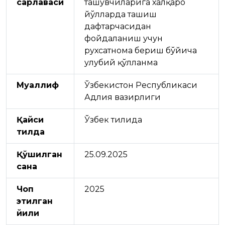
сарлавҳаси
ташувчиларига халқаро
йўлларда ташиш
дафтарчасидан
фойдаланиш учун
рухсатнома бериш бўйича
улубий қўлланма
Муаллиф
Ўзбекистон Республикаси
Адлия вазирлиги
Қайси
Ўзбек тилида
тилда
Қўшилган
25.09.2025
сана
Чоп
2025
этилган
йили