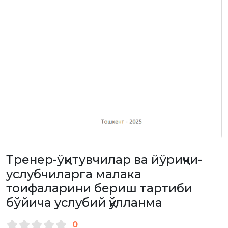
Тренер-ўқитувчилар ва йўриқчи-
услубчиларга малака
тоифаларини бериш тартиби
бўйича услубий қўлланма
0