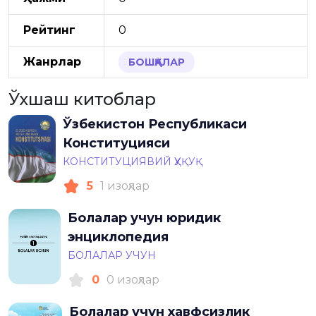
Рейтинг
0
Жанрлар
БОШҚАЛАР
Ўхшаш китоблар
Ўзбекистон Республикаси
Конституцияси
КОНСТИТУЦИЯВИЙ ҲУҚУҚ
5
1 изоҳлар
Болалар учун юридик
энциклопедия
БОЛАЛАР УЧУН
0
0 изоҳлар
Болалар учун хавфсизлик