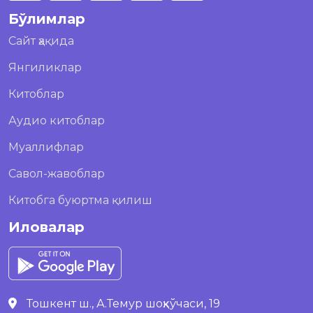
Бўлимлар
Сайт ҳақида
Янгиликлар
Китоблар
Аудио китоблар
Муаллифлар
Савол-жавоблар
Китобга буюртма қилиш
Иловалар
Тошкент ш., А.Темур шоҳкўчаси, 19