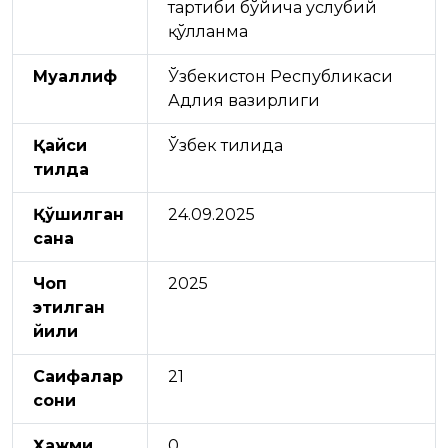
тартиби бўйича услубий
қўлланма
Муаллиф
Ўзбекистон Республикаси
Адлия вазирлиги
Қайси
Ўзбек тилида
тилда
Қўшилган
24.09.2025
сана
Чоп
2025
этилган
йили
Саҳифалар
21
сони
Ҳажми
0