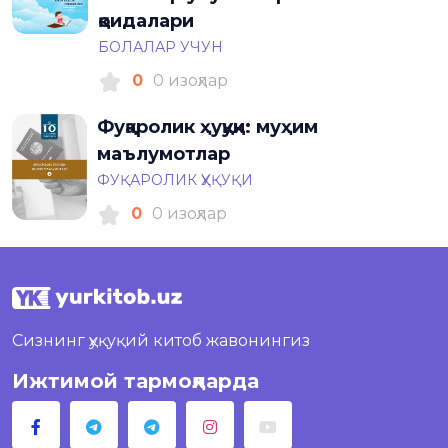
қоидалари
БОЛАЛАР УЧУН
0
0 изоҳлар
Фуқаролик ҳуқуқи: муҳим
маълумотлар
ФУҚАРОЛИК ҲУҚУҚИ
0
0 изоҳлар
Сизнинг ҳуқуқий китоб жавонингиз
Ижтимой тармоқларда