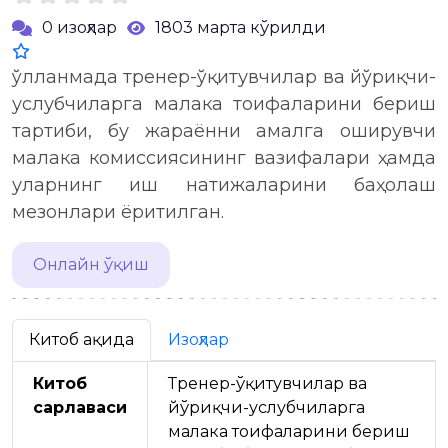
0 изоҳлар
1803 марта кўрилди
Қўлланмада тренер-ўқитувчилар ва йўриқчи-
услубчиларга малака тоифаларини бериш
тартиби, бу жараённи амалга оширувчи
малака комиссиясининг вазифалари ҳамда
уларнинг иш натижаларини баҳолаш
мезонлари ёритилган.
Онлайн ўқиш
Китоб ҳақида
Изоҳлар
Китоб
Тренер-ўқитувчилар ва
сарлавҳаси
йўриқчи-услубчиларга
малака тоифаларини бериш