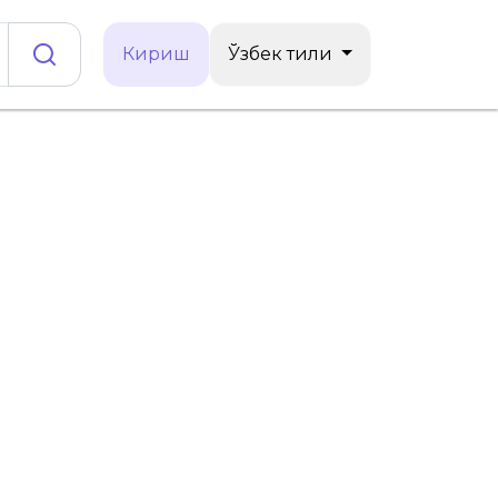
Кириш
Ўзбек тили