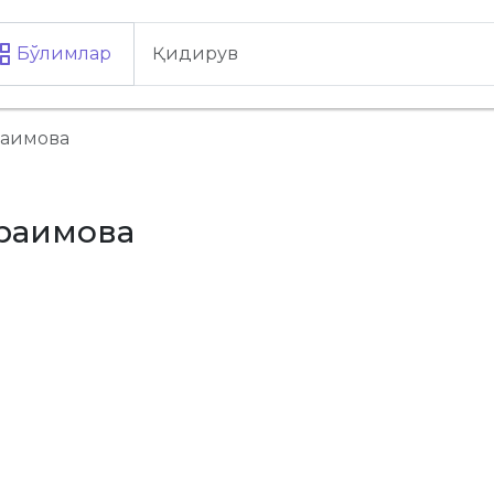
Бўлимлар
раимова
араимова