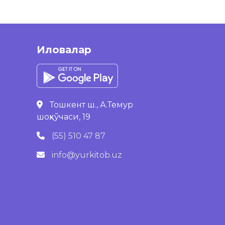
Иловалар
Тошкент ш., А.Темур
шоҳкўчаси, 19
(55) 510 47 87
info@yurkitob.uz