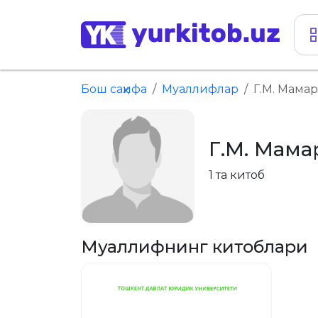
Бош саҳифа
Муаллифлар
Г.М. Мама
Г.М. Мам
1 та китоб
Муаллифнинг китоблари