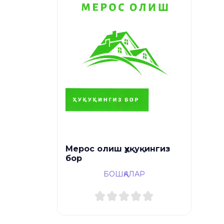
Мерос олиш ҳуқуқингиз
бор
БОШҚАЛАР