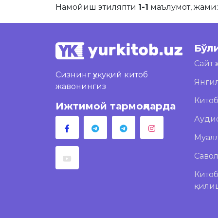
Намойиш этиляпти
1-1
маълумот, жами
Бўл
Сайт 
Сизнинг ҳуқуқий китоб
Янги
жавонингиз
Кито
Ижтимой тармоқларда
Ауди
Муал
Саво
Китоб
қили