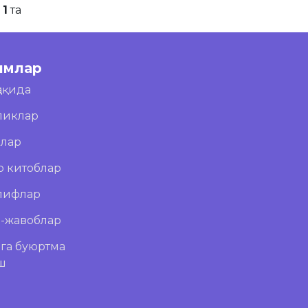
:
1
та
имлар
ҳақида
ликлар
блар
о китоблар
лифлар
л-жавоблар
га буюртма
ш