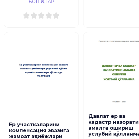
БОШҚАЛАР
Давлат ер ва
кадастр назорат
Ер участкаларини
амалга ошириш
компенсация эвазига
услубий қўлланм
жамоат эҳтиёжлари