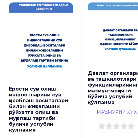
Давлат органлар
ва ташкилотлари
функцияларинин
Ерости сув олиш
мазмун-моҳияти
иншоотларини сув
бўйича услубий
ҳисоблаш воситалари
қўлланма
билан жиҳозлашни
МАЪМУРИЙ ҲУҚУҚ
рўйхатга олиш ва
муҳрлаш тартиби
бўйича услубий
қўлланма