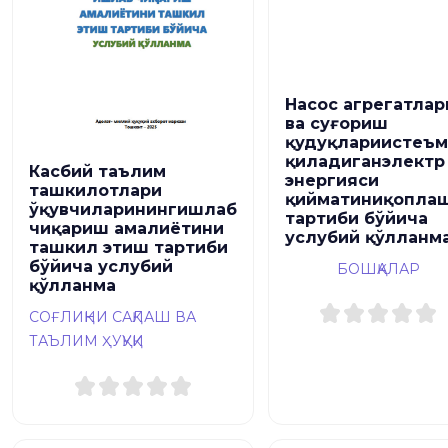
Насос агрегатлар
ва суғориш
қудуқлариистеъ
қиладиганэлектр
Касбий таълим
энергияси
ташкилотлари
қийматиниқопла
ўқувчиларинингишлаб
тартиби бўйича
чиқариш амалиётини
услубий қўлланм
ташкил этиш тартиби
бўйича услубий
БОШҚАЛАР
қўлланма
СОҒЛИҚНИ САҚЛАШ ВА
ТАЪЛИМ ҲУҚУҚИ