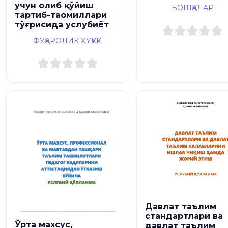
учун олиб қўйиш
БОШҚАЛАР
тартиб-таомиллари
тўғрисида услубиёт
ФУҚАРОЛИК ҲУҚУҚИ
Давлат таълим
стандартлари ва
Ўрта махсус,
давлат таълим