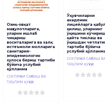
Ўқувчиларни
академик
Озиқ-овқат
лицейларга қабу
маҳсулотларига,
қилиш, уларнинг
уларни ишлаб
ўқишини кўчириш
чиқариш
қайта тиклаш ва
воситаларига ва халқ
ўқишдан четлат
истеъмоли молларига
тартиби бўйича
санитария-
услубий қўлланм
эпидемиологик
СОҒЛИҚНИ САҚЛАШ В
хулоса бериш тартиби
ТАЪЛИМ ҲУҚУҚИ
бўйича услубий
қўлланма
СОҒЛИҚНИ САҚЛАШ ВА
ТАЪЛИМ ҲУҚУҚИ