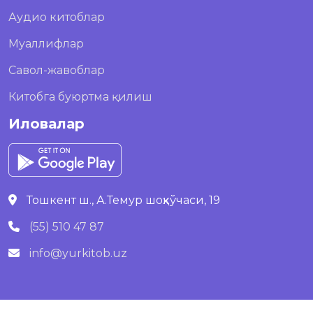
Аудио китоблар
Муаллифлар
Савол-жавоблар
Китобга буюртма қилиш
Иловалар
Тошкент ш., А.Темур шоҳкўчаси, 19
(55) 510 47 87
info@yurkitob.uz