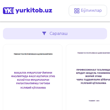
Бўлимлар
Саралаш