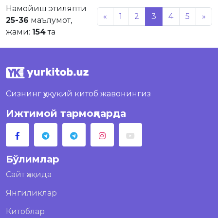
Намойиш этиляпти
«
1
2
3
4
5
»
25-36
маълумот,
жами:
154
та
Сизнинг ҳуқуқий китоб жавонингиз
Ижтимой тармоқларда
Бўлимлар
Сайт ҳақида
Янгиликлар
Китоблар