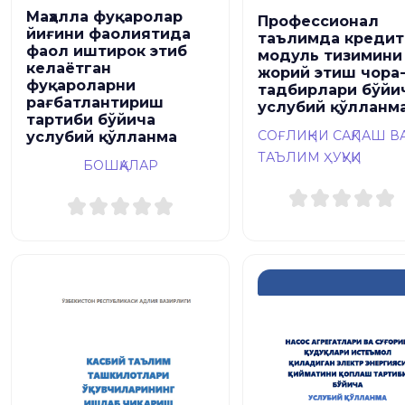
Маҳалла фуқаролар
Профессионал
йиғини фаолиятида
таълимда кредит
фаол иштирок этиб
модуль тизимини
келаётган
жорий этиш чора
фуқароларни
тадбирлари бўйи
рағбатлантириш
услубий қўлланм
тартиби бўйича
СОҒЛИҚНИ САҚЛАШ В
услубий қўлланма
ТАЪЛИМ ҲУҚУҚИ
БОШҚАЛАР