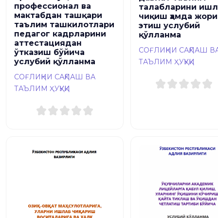
профессионал ва
талабларини ишл
мактабдан ташқари
чиқиш ҳамда жори
таълим ташкилотлари
этиш услубий
педагог кадрларини
қўлланма
аттестациядан
СОҒЛИҚНИ САҚЛАШ В
ўтказиш бўйича
услубий қўлланма
ТАЪЛИМ ҲУҚУҚИ
СОҒЛИҚНИ САҚЛАШ ВА
ТАЪЛИМ ҲУҚУҚИ