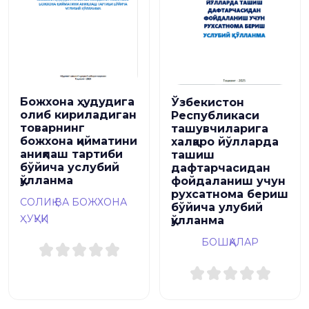
Божхона ҳудудига
Ўзбекистон
олиб кириладиган
Республикаси
товарнинг
ташувчиларига
божхона қийматини
халқаро йўлларда
аниқлаш тартиби
ташиш
бўйича услубий
дафтарчасидан
қўлланма
фойдаланиш учун
рухсатнома бериш
СОЛИҚ ВА БОЖХОНА
бўйича улубий
ҲУҚУҚИ
қўлланма
БОШҚАЛАР