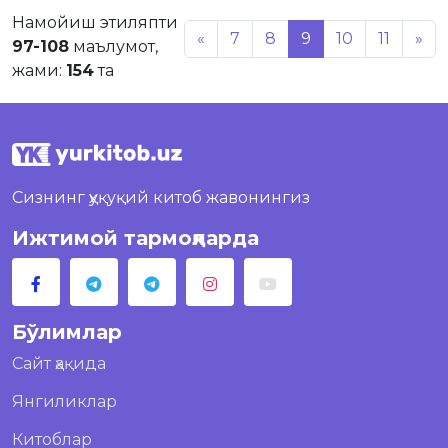
Намойиш этиляпти
«
7
8
9
10
11
»
97-108
маълумот,
жами:
154
та
Сизнинг ҳуқуқий китоб жавонингиз
Ижтимой тармоқларда
Бўлимлар
Сайт ҳақида
Янгиликлар
Китоблар