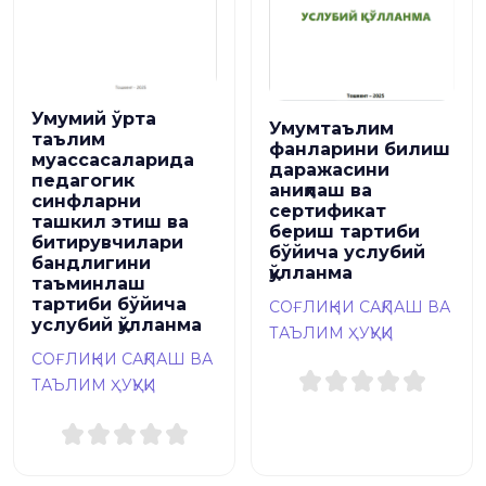
Умумий ўрта
Умумтаълим
таълим
фанларини билиш
муассасаларида
даражасини
педагогик
аниқлаш ва
синфларни
сертификат
ташкил этиш ва
бериш тартиби
битирувчилари
бўйича услубий
бандлигини
қўлланма
таъминлаш
тартиби бўйича
СОҒЛИҚНИ САҚЛАШ ВА
услубий қўлланма
ТАЪЛИМ ҲУҚУҚИ
СОҒЛИҚНИ САҚЛАШ ВА
ТАЪЛИМ ҲУҚУҚИ