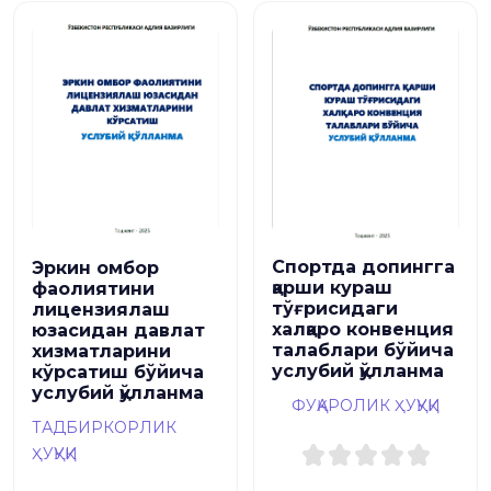
Спортда допингга
Эркин омбор
қарши кураш
фаолиятини
тўғрисидаги
лицензиялаш
халқаро конвенция
юзасидан давлат
талаблари бўйича
хизматларини
услубий қўлланма
кўрсатиш бўйича
услубий қўлланма
ФУҚАРОЛИК ҲУҚУҚИ
ТАДБИРКОРЛИК
ҲУҚУҚИ