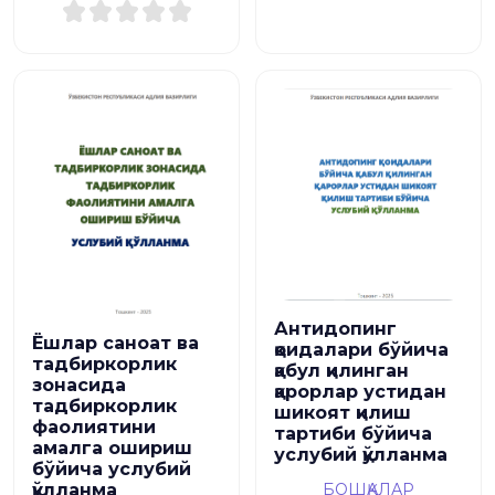
Антидопинг
Ёшлар саноат ва
қоидалари бўйича
тадбиркорлик
қабул қилинган
зонасида
қарорлар устидан
тадбиркорлик
шикоят қилиш
фаолиятини
тартиби бўйича
амалга ошириш
услубий қўлланма
бўйича услубий
қўлланма
БОШҚАЛАР