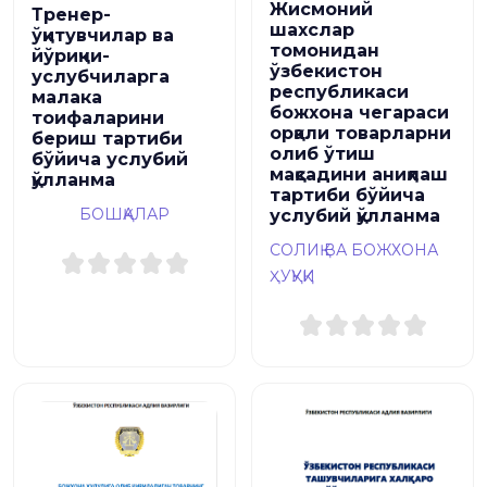
Жисмоний
Тренер-
шахслар
ўқитувчилар ва
томонидан
йўриқчи-
ўзбекистон
услубчиларга
республикаси
малака
божхона чегараси
тоифаларини
орқали товарларни
бериш тартиби
олиб ўтиш
бўйича услубий
мақсадини аниқлаш
қўлланма
тартиби бўйича
БОШҚАЛАР
услубий қўлланма
СОЛИҚ ВА БОЖХОНА
ҲУҚУҚИ