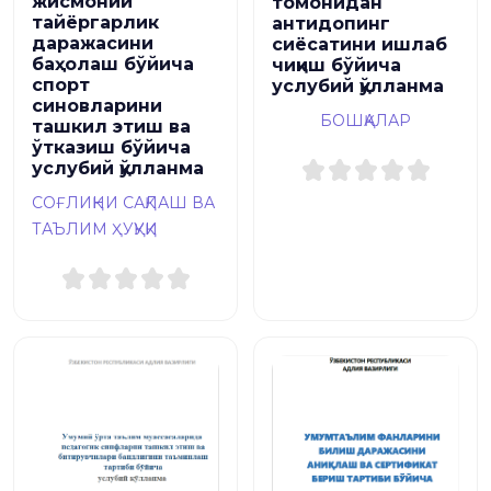
жисмоний
томонидан
тайёргарлик
антидопинг
даражасини
сиёсатини ишлаб
баҳолаш бўйича
чиқиш бўйича
спорт
услубий қўлланма
синовларини
БОШҚАЛАР
ташкил этиш ва
ўтказиш бўйича
услубий қўлланма
СОҒЛИҚНИ САҚЛАШ ВА
ТАЪЛИМ ҲУҚУҚИ