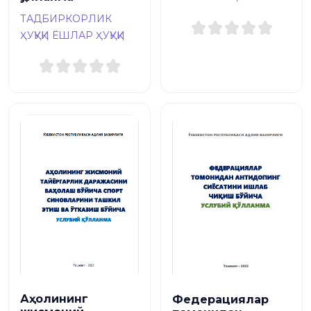
ТАДБИРКОРЛИК
ҲУҚУҚИ
ЁШЛАР ҲУҚУҚИ
Аҳолининг
Федерациялар