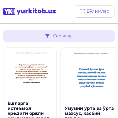
Бўлимлар
Саралаш
Ёшларга
истеъмол
Умумий ўрта ва ўрта
кредити орқали
махсус, касбий