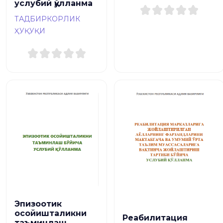
услубий қўлланма
ТАДБИРКОРЛИК
ҲУҚУҚИ
Эпизоотик
осойишталикни
Реабилитация
таъминлаш