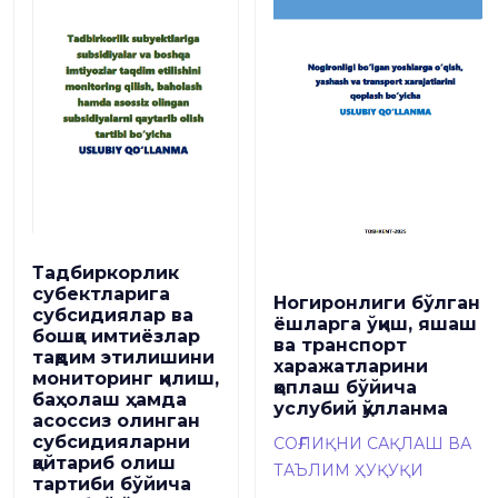
Тадбиркорлик
субектларига
Ногиронлиги бўлган
субсидиялар ва
ёшларга ўқиш, яшаш
бошқа имтиёзлар
ва транспорт
тақдим этилишини
харажатларини
мониторинг қилиш,
қоплаш бўйича
баҳолаш ҳамда
услубий қўлланма
асоссиз олинган
субсидияларни
СОҒЛИҚНИ САҚЛАШ ВА
қайтариб олиш
ТАЪЛИМ ҲУҚУҚИ
тартиби бўйича