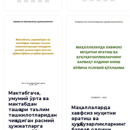
Мактабгача,
умумий ўрта ва
мактабдан
Маҳаллаларда
ташқари таълим
хавфсиз муҳитни
ташкилотларидан
яратиш ва
чиқадиган расмий
ҳуқуқбузарликларнинг
ҳужжатларга
барвақт олдини