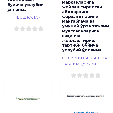
марказларига
бўйича услубий
жойлаштирилган
қўлланма
аёлларнинг
фарзандларини
БОШҚАЛАР
мактабгача ва
умумий ўрта таълим
муассасаларига
вақтинча
жойлаштириш
тартиби бўйича
услубий қўлланма
СОҒЛИҚНИ САҚЛАШ ВА
ТАЪЛИМ ҲУҚУҚИ