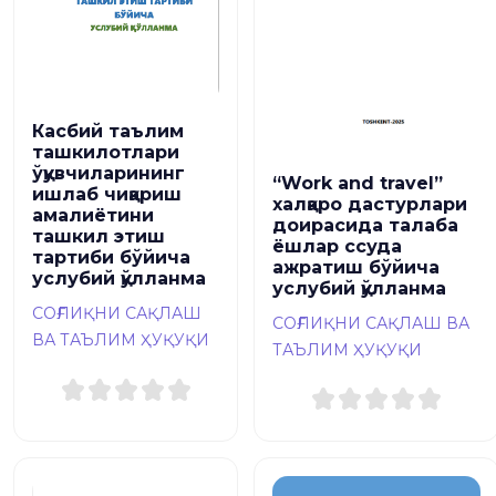
Касбий таълим
ташкилотлари
ўқувчиларининг
“Work and travel”
ишлаб чиқариш
халқаро дастурлари
амалиётини
доирасида талаба
ташкил этиш
ёшлар ссуда
тартиби бўйича
ажратиш бўйича
услубий қўлланма
услубий қўлланма
СОҒЛИҚНИ САҚЛАШ
СОҒЛИҚНИ САҚЛАШ ВА
ВА ТАЪЛИМ ҲУҚУҚИ
ТАЪЛИМ ҲУҚУҚИ