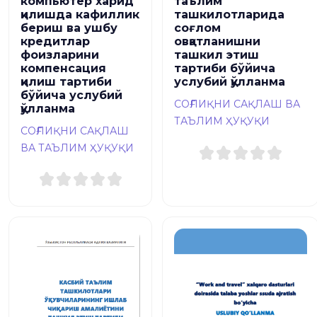
компьютер харид
таълим
қилишда кафиллик
ташкилотларида
бериш ва ушбу
соғлом
кредитлар
овқатланишни
фоизларини
ташкил этиш
компенсация
тартиби бўйича
қилиш тартиби
услубий қўлланма
бўйича услубий
СОҒЛИҚНИ САҚЛАШ ВА
қўлланма
ТАЪЛИМ ҲУҚУҚИ
СОҒЛИҚНИ САҚЛАШ
ВА ТАЪЛИМ ҲУҚУҚИ