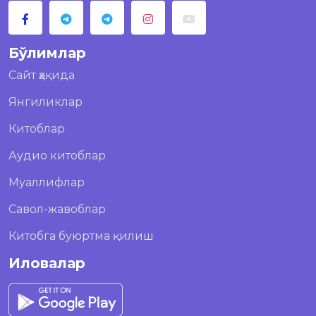
Бўлимлар
Сайт ҳақида
Янгиликлар
Китоблар
Аудио китоблар
Муаллифлар
Савол-жавоблар
Китобга буюртма қилиш
Иловалар