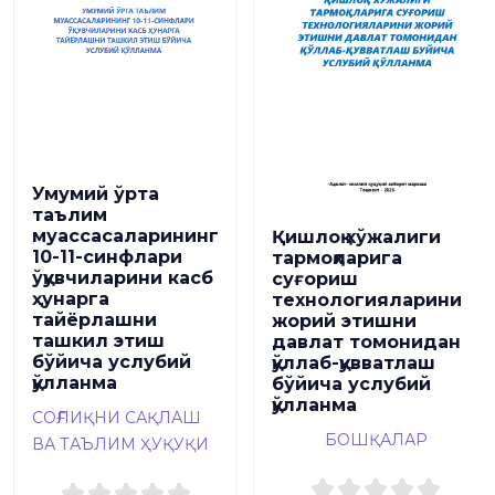
Умумий ўрта
таълим
муассасаларининг
Қишлоқ хўжалиги
10-11-синфлари
тармоқларига
ўқувчиларини касб
суғориш
ҳунарга
технологияларини
тайёрлашни
жорий этишни
ташкил этиш
давлат томонидан
бўйича услубий
қўллаб-қувватлаш
қўлланма
бўйича услубий
қўлланма
СОҒЛИҚНИ САҚЛАШ
БОШҚАЛАР
ВА ТАЪЛИМ ҲУҚУҚИ