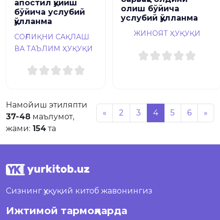
апостил қўйиш
олиш бўйича
бўйича услубий
услубий қўлланма
қўлланма
ЖИНОЯТ ҲУҚУҚИ
СОҒЛИҚНИ САҚЛАШ
ВА ТАЪЛИМ ҲУҚУҚИ
Намойиш этиляпти
«
2
3
4
5
6
»
37-48
маълумот,
жами:
154
та
Сизнинг ҳуқуқий китоб жавонингиз
Ижтимой тармоқларда