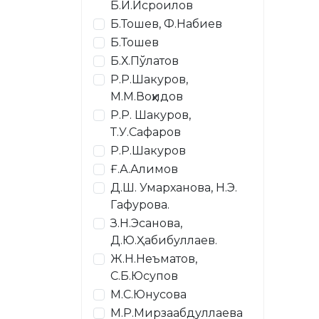
Б.И.Исроилов
Б.Тошев, Ф.Набиев
Б.Тошев
Б.Х.Пўлатов
Р.Р.Шакуров,
М.М.Воҳидов
Р.Р. Шакуров,
Т.У.Сафаров
Р.Р.Шакуров
Ғ.А.Алимов
Д.Ш. Умарханова, Н.Э.
Гафурова.
З.Н.Эсанова,
Д.Ю.Ҳабибуллаев.
Ж.Н.Неъматов,
С.Б.Юсупов
М.С.Юнусова
М.Р.Мирзаабдуллаева