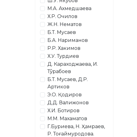
Ш.У. Якубов
М.А. Ахмедшаева
Х.Р. Очилов
Ж.Н. Нематов
Б.Т. Мусаев
Б.А. Нариманов
Р.Р. Хакимов
Х.У. Турдиев
Д. Караходжаева, И.
Тўрабоев
Б.Т. Мусаев, Д.Р.
Артиков
Э.О. Қодиров
Д.Д. Валижонов
Х.И. Ботиров
М.М. Махаматов
Г.Буриева, Н. Ҳамраев,
Р. Тоғаймуродова.