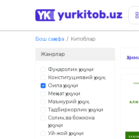
Бош саҳифа
Китоблар
Жанрлар
Ҳамм
Фуқаролик ҳуқуқи
Конституциявий ҳуқуқ
Оила ҳуқуқи
Меҳнат ҳуқуқи
Маъмурий ҳуқуқ
Тадбиркорлик ҳуқуқи
Солиқ ва божхона
ҳуқуқи
Уй-жой ҳуқуқи