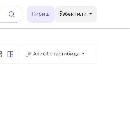
Кириш
Ўзбек тили
Алифбо тартибида