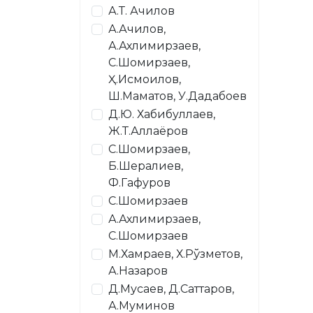
А.Т. Ачилов
А.Ачилов,
А.Ахлимирзаев,
С.Шомирзаев,
Ҳ.Исмоилов,
Ш.Маматов, У.Дадабоев
Д.Ю. Хабибуллаев,
Ж.Т.Аллаёров
С.Шомирзаев,
Б.Шералиев,
Ф.Гафуров
С.Шомирзаев
А.Ахлимирзаев,
С.Шомирзаев
М.Хамраев, Х.Рўзметов,
А.Назаров
Д.Мусаев, Д.Саттаров,
А.Муминов