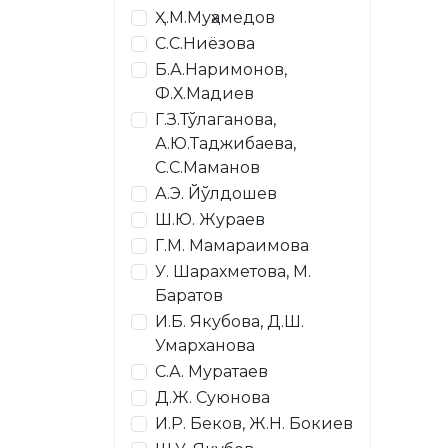
Ҳ.М.Муҳамедов
С.С.Ниёзова
Б.А.Наримонов,
Ф.Х.Мадиев
Г.З.Тўлаганова,
А.Ю.Таджибаева,
С.С.Маманов
А.Э. Йўлдошев
Ш.Ю. Жураев
Г.М. Мамараимова
У. Шарахметова, М.
Баратов
И.Б. Якубова, Д.Ш.
Умарханова
С.А. Муратаев
Д.Ж. Суюнова
И.Р. Беков, Ж.Н. Бокиев