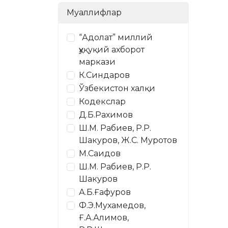
Муаллифлар
“Адолат” миллий
ҳуқуқий ахборот
маркази
К.Синдаров
Ўзбекистон халқи
Кодекслар
Д.Б.Рахимов
Ш.М. Рабиев, Р.Р.
Шакуров, Ж.С. Муротов
М.Саидов
Ш.М. Рабиев, Р.Р.
Шакуров
А.Б.Ғафуров
Ф.Э.Мухамедов,
Ғ.А.Алимов,