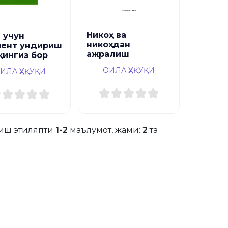
Никоҳ ва
 учун
никоҳдан
мент ундириш
ажралиш
қингиз бор
ОИЛА ҲУҚУҚИ
ИЛА ҲУҚУҚИ
иш этиляпти
1-2
маълумот, жами:
2
та