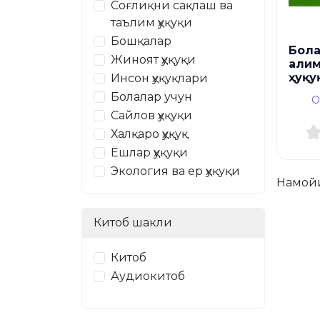
Соғлиқни сақлаш ва
таълим ҳуқуқи
Бошқалар
Бола
Жиноят ҳуқуқи
али
ҳуқу
Инсон ҳуқуқлари
Болалар учун
О
Сайлов ҳуқуқи
Халқаро ҳуқуқ
Ёшлар ҳуқуқи
Экология ва ер ҳуқуқи
Намой
Китоб шакли
Китоб
Аудиокитоб