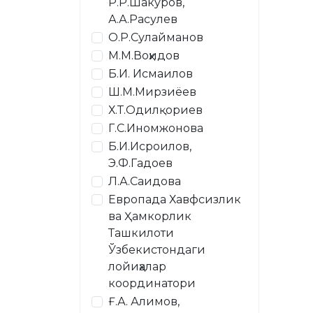
Р.Р.Шакуров,
А.А.Расулев
О.Р.Сулайманов
М.М.Воҳидов
Б.И. Исмаилов
Ш.М.Мирзиёев
Х.Т.Одилқориев
Г.С.Иномжонова
Б.И.Исроилов,
Э.Ф.Гадоев
Л.А.Саидова
Европада Хавфсизлик
ва Ҳамкорлик
Ташкилоти
Ўзбекистондаги
лойиҳалар
координатори
Ғ.А. Алимов,