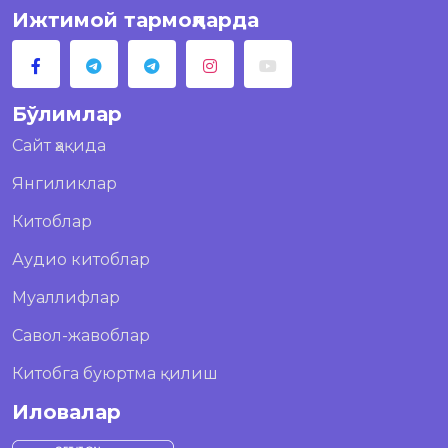
Ижтимой тармоқларда
Бўлимлар
Сайт ҳақида
Янгиликлар
Китоблар
Аудио китоблар
Муаллифлар
Савол-жавоблар
Китобга буюртма қилиш
Иловалар