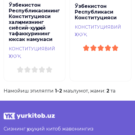
Ўзбекистон
Ўзбекистон
Республикасининг
Республикаси
Конституцияси
Конституцияси
халқимизнинг
КОНСТИТУЦИЯВИЙ
сиёсий-ҳуқуқий
тафаккурининг
ҲУҚУҚ
юксак намунаси
КОНСТИТУЦИЯВИЙ
ҲУҚУҚ
Намойиш этиляпти
1-2
маълумот, жами:
2
та
Сизнинг ҳуқуқий китоб жавонингиз