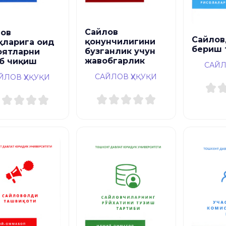
Сайлов
ов
Сайлов
қонунчилигини
қларига оид
бериш 
бузганлик учун
оятларни
жавобгарлик
б чиқиш
САЙЛ
САЙЛОВ ҲУҚУҚИ
ЙЛОВ ҲУҚУҚИ