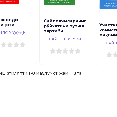
ловолди
Сайловчиларнинг
иқоти
Участк
рўйхатини тузиш
комисс
тартиби
ЙЛОВ ҲУҚУҚИ
мақоми
САЙЛОВ ҲУҚУҚИ
САЙЛ
иш этиляпти
1-8
маълумот, жами:
8
та