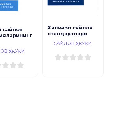
Халқаро сайлов
а сайлов
стандартлари
ияларининг
САЙЛОВ ҲУҚУҚИ
ОВ ҲУҚУҚИ