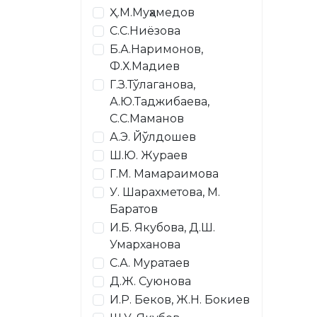
Ҳ.М.Муҳамедов
С.С.Ниёзова
Б.А.Наримонов,
Ф.Х.Мадиев
Г.З.Тўлаганова,
А.Ю.Таджибаева,
С.С.Маманов
А.Э. Йўлдошев
Ш.Ю. Жураев
Г.М. Мамараимова
У. Шарахметова, М.
Баратов
И.Б. Якубова, Д.Ш.
Умарханова
С.А. Муратаев
Д.Ж. Суюнова
И.Р. Беков, Ж.Н. Бокиев