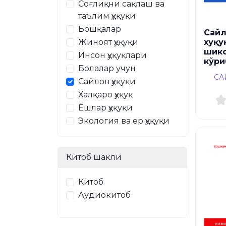
Соғлиқни сақлаш ва
таълим ҳуқуқи
Бошқалар
Сайл
Жиноят ҳуқуқи
хуқу
шик
Инсон ҳуқуқлари
кўри
Болалар учун
СА
Сайлов ҳуқуқи
Халқаро ҳуқуқ
Ёшлар ҳуқуқи
Экология ва ер ҳуқуқи
Китоб шакли
Китоб
Аудиокитоб