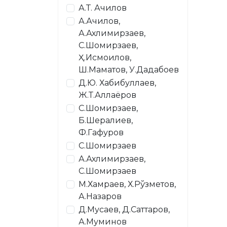
А.Т. Ачилов
А.Ачилов,
А.Ахлимирзаев,
С.Шомирзаев,
Ҳ.Исмоилов,
Ш.Маматов, У.Дадабоев
Д.Ю. Хабибуллаев,
Ж.Т.Аллаёров
С.Шомирзаев,
Б.Шералиев,
Ф.Гафуров
С.Шомирзаев
А.Ахлимирзаев,
С.Шомирзаев
М.Хамраев, Х.Рўзметов,
А.Назаров
Д.Мусаев, Д.Саттаров,
А.Муминов