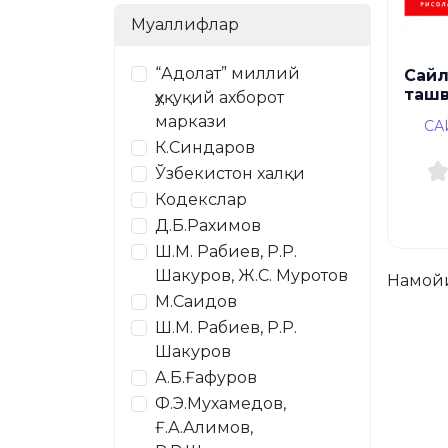
Муаллифлар
“Адолат” миллий
Сай
ташв
ҳуқуқий ахборот
маркази
СА
К.Синдаров
Ўзбекистон халқи
Кодекслар
Д.Б.Рахимов
Ш.М. Рабиев, Р.Р.
Шакуров, Ж.С. Муротов
Намой
М.Саидов
Ш.М. Рабиев, Р.Р.
Шакуров
А.Б.Ғафуров
Ф.Э.Мухамедов,
Ғ.А.Алимов,