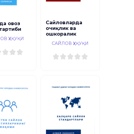
Сайловларда
да овоз
очиқлик ва
тартиби
ошкоралик
ОВ ҲУҚУҚИ
САЙЛОВ ҲУҚУҚИ