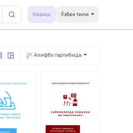
Кириш
Ўзбек тили
Алифбо тартибида