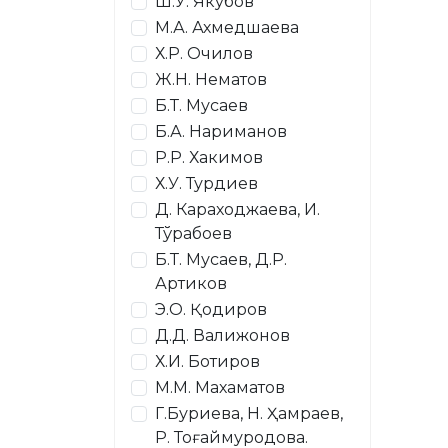
Ш.У. Якубов
М.А. Ахмедшаева
Х.Р. Очилов
Ж.Н. Нематов
Б.Т. Мусаев
Б.А. Нариманов
Р.Р. Хакимов
Х.У. Турдиев
Д. Караходжаева, И.
Тўрабоев
Б.Т. Мусаев, Д.Р.
Артиков
Э.О. Қодиров
Д.Д. Валижонов
Х.И. Ботиров
М.М. Махаматов
Г.Буриева, Н. Ҳамраев,
Р. Тоғаймуродова.