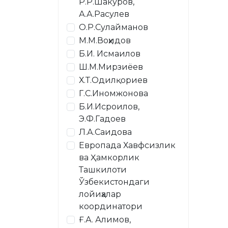
Р.Р.Шакуров,
А.А.Расулев
О.Р.Сулайманов
М.М.Воҳидов
Б.И. Исмаилов
Ш.М.Мирзиёев
Х.Т.Одилқориев
Г.С.Иномжонова
Б.И.Исроилов,
Э.Ф.Гадоев
Л.А.Саидова
Европада Хавфсизлик
ва Ҳамкорлик
Ташкилоти
Ўзбекистондаги
лойиҳалар
координатори
Ғ.А. Алимов,