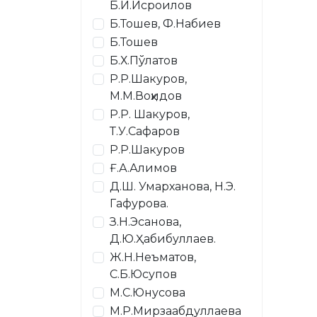
Б.И.Исроилов
Б.Тошев, Ф.Набиев
Б.Тошев
Б.Х.Пўлатов
Р.Р.Шакуров,
М.М.Воҳидов
Р.Р. Шакуров,
Т.У.Сафаров
Р.Р.Шакуров
Ғ.А.Алимов
Д.Ш. Умарханова, Н.Э.
Гафурова.
З.Н.Эсанова,
Д.Ю.Ҳабибуллаев.
Ж.Н.Неъматов,
С.Б.Юсупов
М.С.Юнусова
М.Р.Мирзаабдуллаева