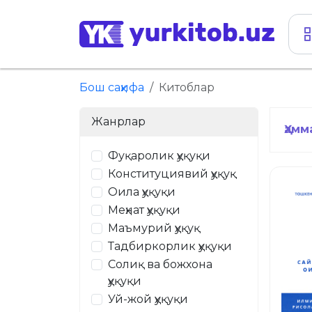
Бош саҳифа
Китоблар
Жанрлар
Ҳамм
Фуқаролик ҳуқуқи
Конституциявий ҳуқуқ
Оила ҳуқуқи
Меҳнат ҳуқуқи
Маъмурий ҳуқуқ
Тадбиркорлик ҳуқуқи
Солиқ ва божхона
ҳуқуқи
Уй-жой ҳуқуқи