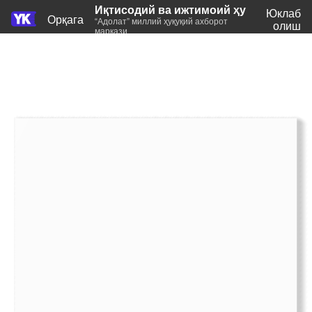
Иқтисодий ва ижтимоий ҳуқуқлар
Юклаб
Орқага
“Адолат” миллий ҳуқуқий ахборот
олиш
маркази