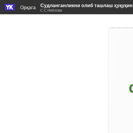
Судланганликни олиб ташлаш ҳуқуқин
Орқага
С.С.Ниёзова