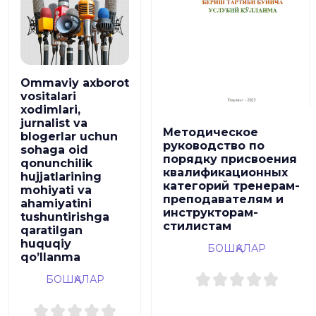
Ommaviy axborot
vositalari
xodimlari,
jurnalist va
Методическое
blogerlar uchun
руководство по
sohaga oid
порядку присвоения
qonunchilik
квалификационных
hujjatlarining
категорий тренерам-
mohiyati va
преподавателям и
ahamiyatini
инструкторам-
tushuntirishga
стилистам
qaratilgan
huquqiy
БОШҚАЛАР
qoʼllanma
БОШҚАЛАР