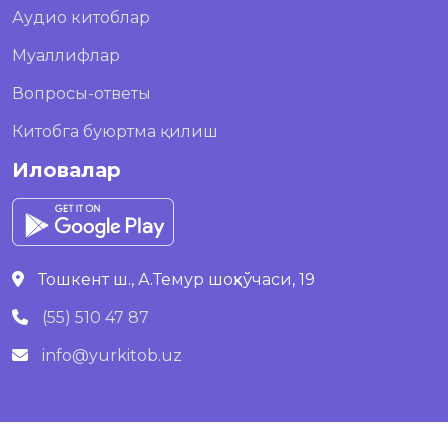
Аудио китоблар
Муаллифлар
Вопросы-ответы
Китобга буюртма қилиш
Иловалар
Тошкент ш., А.Темур шоҳкўчаси, 19
(55) 510 47 87
info@yurkitob.uz