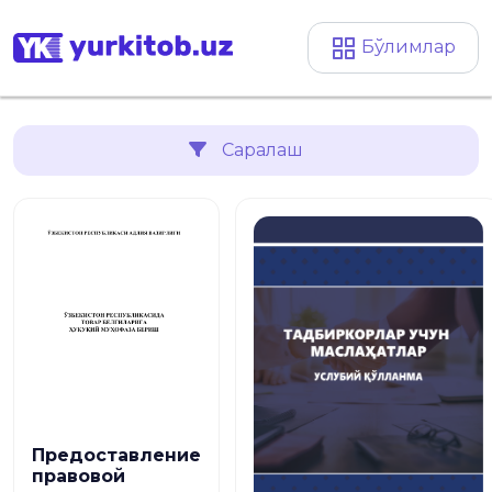
Бўлимлар
Саралаш
Предоставление
правовой