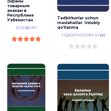
охраны
товарным
знакам в
Республике
Tadbirkorlar uchun
Узбекистан
maslahatlar. Uslubiy
qoʻllanma
БОШҚАЛАР
ТАДБИРКОРЛИК ҲУҚУҚИ