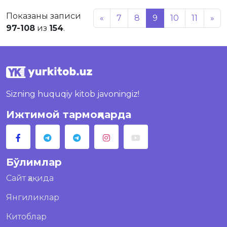
Показаны записи
«
7
8
9
10
11
»
97-108
из
154
.
Sizning huquqiy kitob javoningiz!
Ижтимой тармоқларда
Бўлимлар
Сайт ҳақида
Янгиликлар
Китоблар