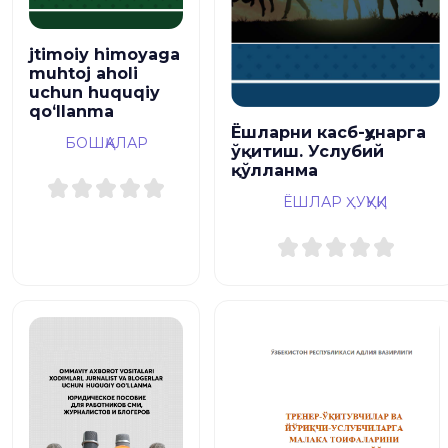
jtimoiy himoyaga
muhtoj aholi
uchun huquqiy
qoʻllanma
Ёшларни касб-ҳунарга
БОШҚАЛАР
ўқитиш. Услубий
қўлланма
ЁШЛАР ҲУҚУҚИ