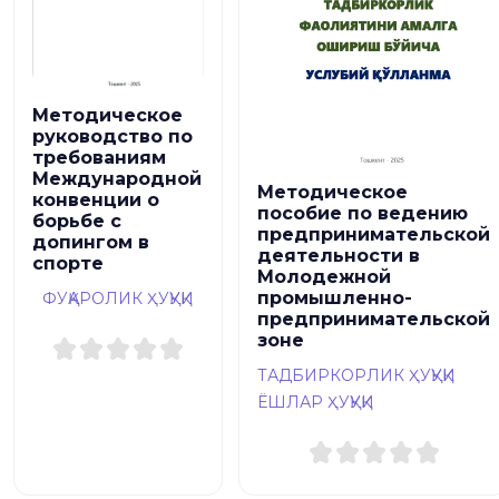
Методическое
руководство по
требованиям
Международной
Методическое
конвенции о
пособие по ведению
борьбе с
предпринимательской
допингом в
деятельности в
спорте
Молодежной
промышленно-
ФУҚАРОЛИК ҲУҚУҚИ
предпринимательской
зоне
ТАДБИРКОРЛИК ҲУҚУҚИ
ЁШЛАР ҲУҚУҚИ