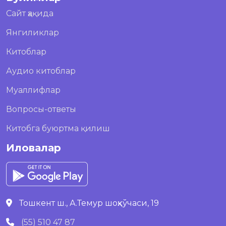
Сайт ҳақида
Янгиликлар
Китоблар
Аудио китоблар
Муаллифлар
Вопросы-ответы
Китобга буюртма қилиш
Иловалар
Тошкент ш., А.Темур шоҳкўчаси, 19
(55) 510 47 87