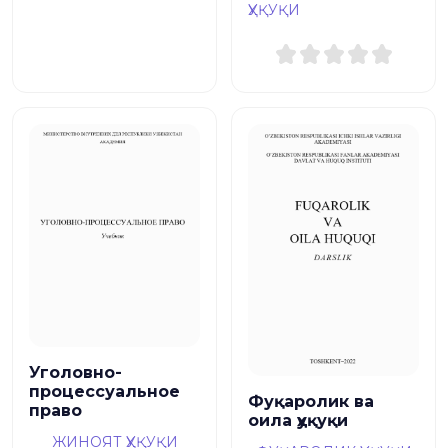
ҲУҚУҚИ
Уголовно-
процессуальное
Фуқаролик ва
право
оила ҳуқуқи
ЖИНОЯТ ҲУҚУҚИ