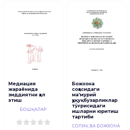
Медиация
Божхона
жараёнида
соҳасидаги
зиддиятни ҳал
ма’мурий
этиш
ҳуқуқбузарликлар
тўғрисидаги
БОШҚАЛАР
ишларни юритиш
тартиби
СОЛИҚ ВА БОЖХОНА