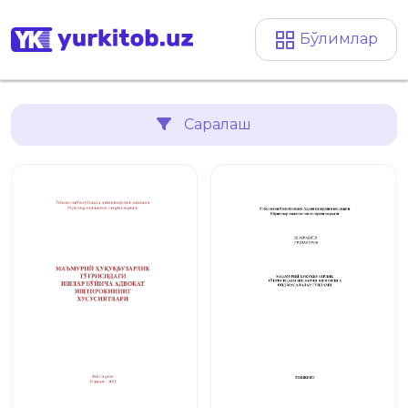
Бўлимлар
Саралаш