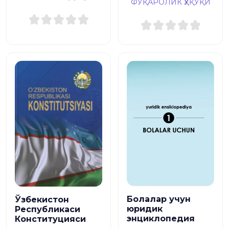
ФУҚАРОЛИК ҲУҚУҚИ
Болалар учун
Ўзбекистон
юридик
Республикаси
энциклопедия
Конституцияси