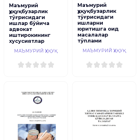
Маъмурий
Маъмурий
ҳуқуқбузарлик
ҳуқуқбузарлик
тўғрисидаги
тўғрисидаги
ишларни
ишлар бўйича
юритишга оид
адвокат
масалалар
иштирокининг
тўплами
хусусиятлар
МАЪМУРИЙ ҲУҚУҚ
МАЪМУРИЙ ҲУҚУҚ