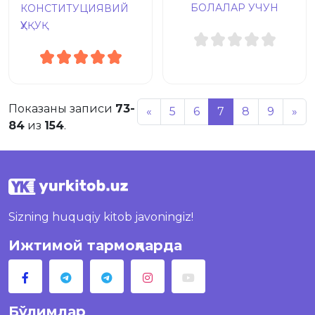
БОЛАЛАР УЧУН
КОНСТИТУЦИЯВИЙ
ҲУҚУҚ
Показаны записи
73-
«
5
6
7
8
9
»
84
из
154
.
Sizning huquqiy kitob javoningiz!
Ижтимой тармоқларда
Бўлимлар