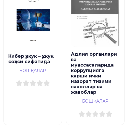
Адлия органлари
Кибер ҳуқуқ – ҳуқуқ
ва
соҳаси сифатида
муассасаларида
коррупцияга
БОШҚАЛАР
карши ички
назорат тизими
саволлар ва
жавоблар
БОШҚАЛАР