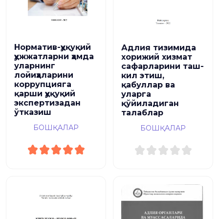
Норматив-ҳуқуқий
Адлия тизимида
ҳужжатларни ҳамда
хорижий хизмат
уларнинг
сафарларини таш-
лойиҳаларини
кил этиш,
коррупцияга
қабуллар ва
қарши ҳуқуқий
уларга
экспертизадан
қўйиладиган
ўтказиш
талаблар
БОШҚАЛАР
БОШҚАЛАР