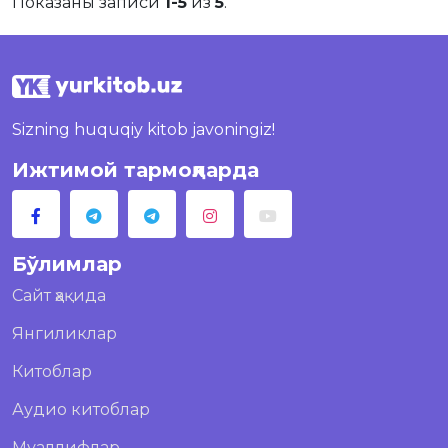
Показаны записи
1-5
из
5
.
Sizning huquqiy kitob javoningiz!
Ижтимой тармоқларда
Бўлимлар
Сайт ҳақида
Янгиликлар
Китоблар
Аудио китоблар
Муаллифлар