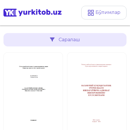
Бўлимлар
Саралаш