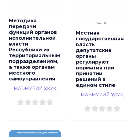
Методика
передачи
функций органов
Местная
исполнительной
государственная
власти
власть
Республики их
депутатские
территориальным
органы
подразделениям,
регулируют
а также органам
норматив при
местного
принятии
самоуправления
решений в
едином стиле
МАЪМУРИЙ ҲУҚУҚ
МАЪМУРИЙ ҲУҚУҚ