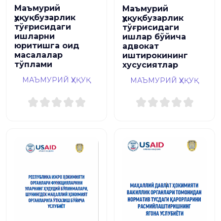
Маъмурий
Маъмурий
ҳуқуқбузарлик
ҳуқуқбузарлик
тўғрисидаги
тўғрисидаги
ишларни
ишлар бўйича
юритишга оид
адвокат
масалалар
иштирокининг
тўплами
хусусиятлар
МАЪМУРИЙ ҲУҚУҚ
МАЪМУРИЙ ҲУҚУҚ