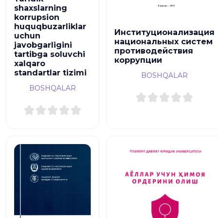
shaxslarning
korrupsion
huquqbuzarliklar
Институционализация
uchun
национальных систем
javobgarligini
противодействия
tartibga soluvchi
коррупции
xalqaro
standartlar tizimi
BOSHQALAR
BOSHQALAR