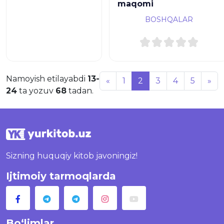
maqomi
BOSHQALAR
Namoyish etilayabdi
13-
«
1
2
3
4
5
»
24
ta yozuv
68
tadan.
Sizning huquqiy kitob javoningiz!
Ijtimoiy tarmoqlarda
Bo‘limlar