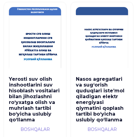
Yerosti suv olish
Nasos agregatlari
inshootlarini suv
va sug‘orish
hisoblash vositalari
quduqlari iste’mol
bilan jihozlashni
qiladigan elektr
ro‘yxatga olish va
energiyasi
muhrlash tartibi
qiymatini qoplash
bo‘yicha uslubiy
tartibi bo‘yicha
qo‘llanma
uslubiy qo‘llanma
BOSHQALAR
BOSHQALAR