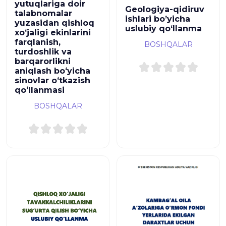
yutuqlariga doir
Geologiya-qidiruv
talabnomalar
ishlari bo’yicha
yuzasidan qishloq
uslubiy qo‘llanma
xoʻjaligi ekinlarini
farqlanish,
BOSHQALAR
turdoshlik va
barqarorlikni
aniqlash boʻyicha
sinovlar oʻtkazish
qoʻllanmasi
BOSHQALAR