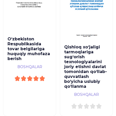
O‘zbekiston
Respublikasida
Qishloq xo‘jaligi
tovar belgilariga
tarmoqlariga
huquqiy muhofaza
sug‘orish
berish
texnologiyalarini
joriy etishni davlat
BOSHQALAR
tomonidan qo‘llab-
quvvatlash
bo‘yicha uslubiy
qo‘llanma
BOSHQALAR