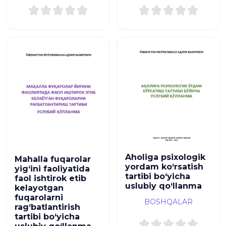
Aholiga psixologik
Mahalla fuqarolar
yordam ko‘rsatish
yig‘ini faoliyatida
tartibi bo‘yicha
faol ishtirok etib
uslubiy qo‘llanma
kelayotgan
fuqarolarni
BOSHQALAR
rag‘batlantirish
tartibi bo‘yicha