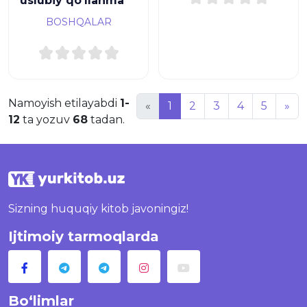
uslubiy qo‘llanma
BOSHQALAR
Namoyish etilayabdi
1-
«
1
2
3
4
5
»
12
ta yozuv
68
tadan.
Sizning huquqiy kitob javoningiz!
Ijtimoiy tarmoqlarda
Bo‘limlar