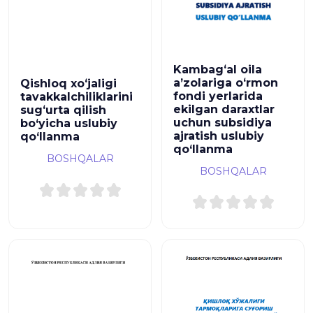
Kambagʻal oila
aʼzolariga oʻrmon
Qishloq xoʻjaligi
fondi yerlarida
tavakkalchiliklarini
ekilgan daraxtlar
sugʻurta qilish
uchun subsidiya
bo‘yicha uslubiy
ajratish uslubiy
qo‘llanma
qo‘llanma
BOSHQALAR
BOSHQALAR